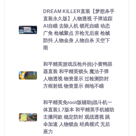
DREAM KILLER直装【梦想杀手
直装永久版】人物透视 子弹追踪
AI自瞄 去除人机 锁死自瞄 动态
广角 枪械聚点 开枪无后座 枪械
防抖 人物金身 人物自杀 天空下
雨
和平精英游戏压枪外挂|小黄鸭容
器直装 和平精英锁头 魔法子弹
人物透视 物资显示 过检测防封
方框射线 物资显示 倒地不瞄
和平精英免root版辅助|战斗机一
体直装1.7版本 和平精英手机辅助
主播同款 稳定防封 观战透视 跳
伞加速 人物锁血 经典模式 无后
座力