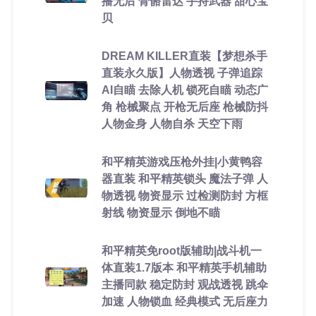
播无后 骨骼雷达 手持武器 甜心宝
贝
DREAM KILLER直装【梦想杀手
直装永久版】人物透视 子弹追踪
AI自瞄 去除人机 锁死自瞄 动态广
角 枪械聚点 开枪无后座 枪械防抖
人物金身 人物自杀 天空下雨
和平精英游戏压枪外挂|小黄鸭容
器直装 和平精英锁头 魔法子弹 人
物透视 物资显示 过检测防封 方框
射线 物资显示 倒地不瞄
和平精英免root版辅助|战斗机一
体直装1.7版本 和平精英手机辅助
主播同款 稳定防封 观战透视 跳伞
加速 人物锁血 经典模式 无后座力