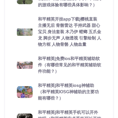
的游戏体验有哪些具体影响？）
和平精英开挂app下载|樱桃直装
主播无后 骨骼雷达 手持武器 甜心
宝贝 身法套装 木乃伊 螳螂 五爪金
龙 脚步无声 人物透视 引擎绘制 人
物方框 人物骨骼 人物血量
和平精英|免费ios和平精英辅助软
件（有哪些常见的和平精英辅助软
件功能？）
和平精英|和平精英iosg神辅助
（和平精英IOSG神辅助的主要功
能有哪些？）
和平精英|和平精英手机可以开外