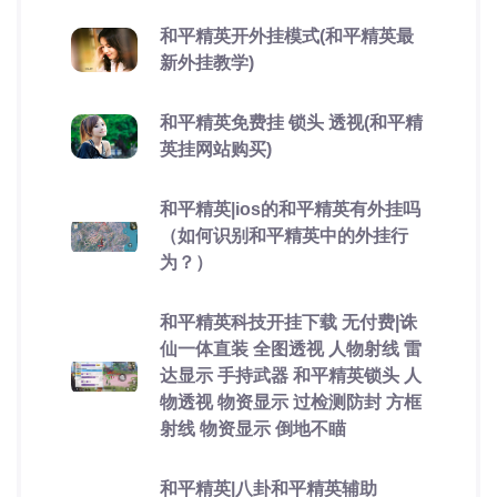
和平精英开外挂模式(和平精英最
新外挂教学)
和平精英免费挂 锁头 透视(和平精
英挂网站购买)
和平精英|ios的和平精英有外挂吗
（如何识别和平精英中的外挂行
为？）
和平精英科技开挂下载 无付费|诛
仙一体直装 全图透视 人物射线 雷
达显示 手持武器 和平精英锁头 人
物透视 物资显示 过检测防封 方框
射线 物资显示 倒地不瞄
和平精英|八卦和平精英辅助