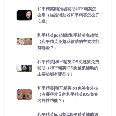
和平精英|瞄准器辅助和平精英怎
么用（瞄准辅助器和平精英怎么开
安卓）
和平精英|ios辅助和平精英免越狱
（和平精英免越狱辅助的主要功能
有哪些？）
和平精英|和平精英iOS免越狱免费
辅助（和平精英iOS免越狱辅助的
主要功能有哪些？）
和平精英|和平精英ios免签名外挂
（有哪些常见的和平精英iOS免签
名外挂功能？）
和平精英|ios越狱和平精英辅助源