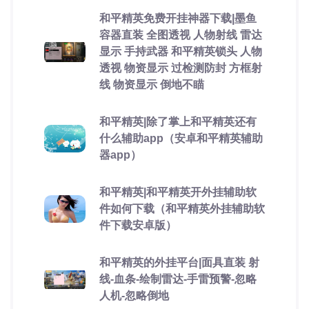
和平精英免费开挂神器下载|墨鱼
容器直装 全图透视 人物射线 雷达
显示 手持武器 和平精英锁头 人物
透视 物资显示 过检测防封 方框射
线 物资显示 倒地不瞄
和平精英|除了掌上和平精英还有
什么辅助app（安卓和平精英辅助
器app）
和平精英|和平精英开外挂辅助软
件如何下载（和平精英外挂辅助软
件下载安卓版）
和平精英的外挂平台|面具直装 射
线-血条-绘制雷达-手雷预警-忽略
人机-忽略倒地