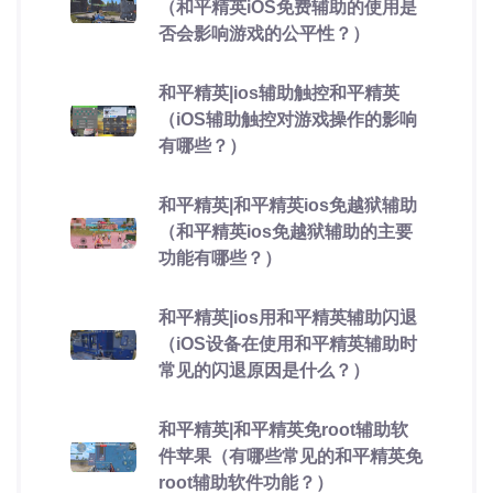
（和平精英iOS免费辅助的使用是
否会影响游戏的公平性？）
和平精英|ios辅助触控和平精英
（iOS辅助触控对游戏操作的影响
有哪些？）
和平精英|和平精英ios免越狱辅助
（和平精英ios免越狱辅助的主要
功能有哪些？）
和平精英|ios用和平精英辅助闪退
（iOS设备在使用和平精英辅助时
常见的闪退原因是什么？）
和平精英|和平精英免root辅助软
件苹果（有哪些常见的和平精英免
root辅助软件功能？）