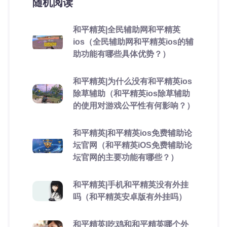
随机阅读
和平精英|全民辅助网和平精英
ios（全民辅助网和平精英ios的辅
助功能有哪些具体优势？）
和平精英|为什么没有和平精英ios
除草辅助（和平精英ios除草辅助
的使用对游戏公平性有何影响？）
和平精英|和平精英ios免费辅助论
坛官网（和平精英iOS免费辅助论
坛官网的主要功能有哪些？）
和平精英|手机和平精英没有外挂
吗（和平精英安卓版有外挂吗）
和平精英|吃鸡和和平精英哪个外