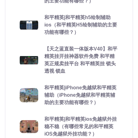
的主要功能有哪些？）
和平精英|和平精英h5绘制辅助
ios（和平精英H5绘制辅助的主要
功能有哪些？）
【天之蓝直装一体版本V40】和平
精英挂开挂神器软件免费 和平精
英正规卖挂平台 和平精英挂 锁头
透视 锁血
和平精英|iPhone免越狱和平精英
辅助（iPhone免越狱和平精英辅
助的主要功能有哪些？）
和平精英|和平精英ios免越狱外挂
稳不稳（有哪些常见的和平精英
iOS免越狱外挂功能？）