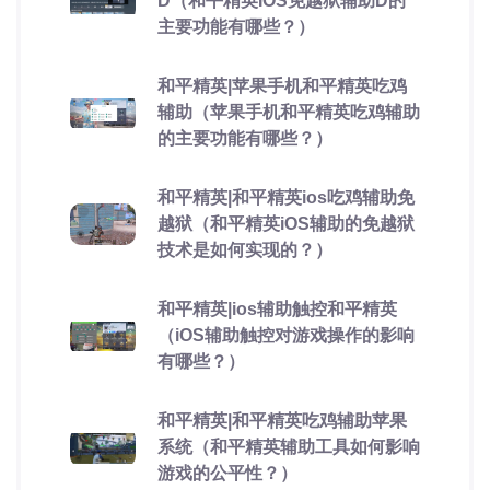
D（和平精英IOS免越狱辅助D的
主要功能有哪些？）
和平精英|苹果手机和平精英吃鸡
辅助（苹果手机和平精英吃鸡辅助
的主要功能有哪些？）
和平精英|和平精英ios吃鸡辅助免
越狱（和平精英iOS辅助的免越狱
技术是如何实现的？）
和平精英|ios辅助触控和平精英
（iOS辅助触控对游戏操作的影响
有哪些？）
和平精英|和平精英吃鸡辅助苹果
系统（和平精英辅助工具如何影响
游戏的公平性？）