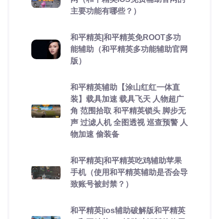
主要功能有哪些？）
和平精英|和平精英免ROOT多功
能辅助（和平精英多功能辅助官网
版）
和平精英辅助【涂山红红一体直
装】载具加速 载具飞天 人物超广
角 范围拾取 和平精英锁头 脚步无
声 过滤人机 全图透视 巡查预警 人
物加速 偷装备
和平精英|和平精英吃鸡辅助苹果
手机（使用和平精英辅助是否会导
致账号被封禁？）
和平精英|ios辅助破解版和平精英