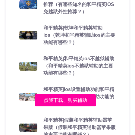
推荐（有哪些知名的和平精英iOS
免越狱外挂推荐？）
和平精英|乾坤和平精英辅助
ios（乾坤和平精英辅助ios的主要
功能有哪些？）
和平精英|和平精英ios不越狱辅助
（和平精英ios不越狱辅助的主要
功能有哪些？）
和平精英|ios设置辅助功能和平精
英（如何在iOS中找到辅助功能的
点我下载、购买辅助
设置选项？）
和平精英|假装和平精英辅助器苹
果版（假装和平精英辅助器苹果版
的主要功能有哪些？）