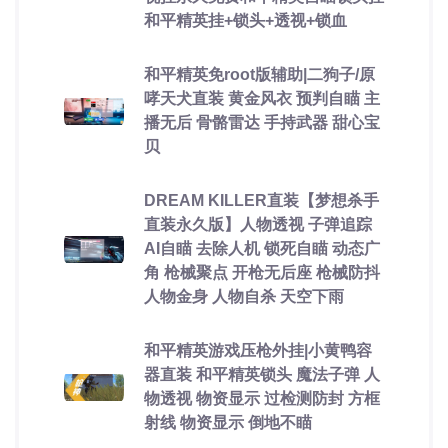
和平精英挂+锁头+透视+锁血
和平精英免root版辅助|二狗子/原
哮天犬直装 黄金风衣 预判自瞄 主
播无后 骨骼雷达 手持武器 甜心宝
贝
DREAM KILLER直装【梦想杀手
直装永久版】人物透视 子弹追踪
AI自瞄 去除人机 锁死自瞄 动态广
角 枪械聚点 开枪无后座 枪械防抖
人物金身 人物自杀 天空下雨
和平精英游戏压枪外挂|小黄鸭容
器直装 和平精英锁头 魔法子弹 人
物透视 物资显示 过检测防封 方框
射线 物资显示 倒地不瞄