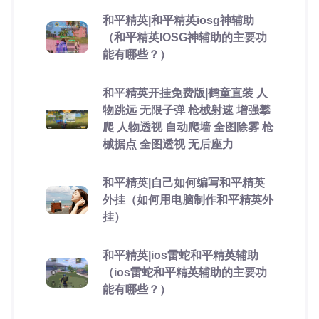
和平精英|和平精英iosg神辅助
（和平精英IOSG神辅助的主要功
能有哪些？）
和平精英开挂免费版|鹤童直装 人
物跳远 无限子弹 枪械射速 增强攀
爬 人物透视 自动爬墙 全图除雾 枪
械据点 全图透视 无后座力
和平精英|自己如何编写和平精英
外挂（如何用电脑制作和平精英外
挂）
和平精英|ios雷蛇和平精英辅助
（ios雷蛇和平精英辅助的主要功
能有哪些？）