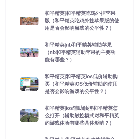
和平精英|和平精英吃鸡外挂苹果
版（和平精英吃鸡外挂苹果版的使
用是否会影响游戏的公平性？）
和平精英|nb和平精英辅助苹果
（nb和平精英辅助苹果的主要功
能有哪些？）
和平精英|和平精英ios低价辅助购
买（和平精英iOS低价辅助的使用
是否会影响游戏的公平性？）
和平精英|ios辅助触控和平精英怎
么打开（辅助触控模式对和平精英
的游戏体验有哪些具体影响？）