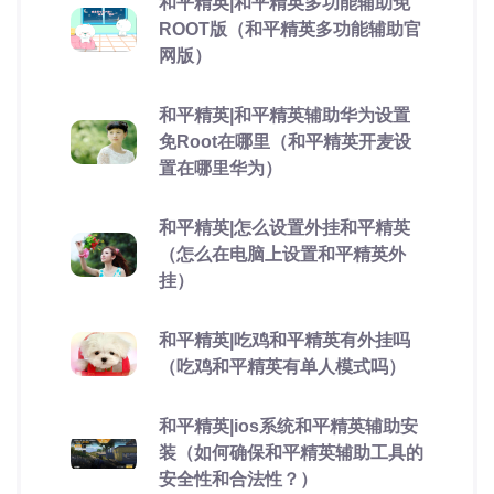
和平精英|和平精英多功能辅助免
ROOT版（和平精英多功能辅助官
网版）
和平精英|和平精英辅助华为设置
免Root在哪里（和平精英开麦设
置在哪里华为）
和平精英|怎么设置外挂和平精英
（怎么在电脑上设置和平精英外
挂）
和平精英|吃鸡和平精英有外挂吗
（吃鸡和平精英有单人模式吗）
和平精英|ios系统和平精英辅助安
装（如何确保和平精英辅助工具的
安全性和合法性？）