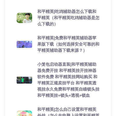
和平精英|吃鸡辅助器怎么下载和
平精英（和平精英吃鸡辅助器是怎
么下载的）
和平精英|免费和平精英辅助器苹
果版下载（如何选择安全可靠的和
平精英辅助器下载来源？）
小笼包启动器直装|和平精英辅助
器免费开挂 和平精英挂开挂神器
软件免费 和平精英挂网站购买 和
平精英正规卖挂平台 和平精英透
视挂永久免费和平精英自瞄锁头挂
和平精英挂+锁头+透视+锁血
和平精英|怎么自己设置和平精英
外挂（怎么在电脑上设置和平精英