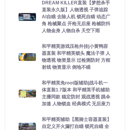
DREAM KILLER直装【梦想杀手
直装永久版】人物透视 子弹追踪
AI自瞄 去除人机 锁死自瞄 动态广
角 枪械聚点 开枪无后座 枪械防抖
人物金身 人物自杀 天空下雨
和平精英游戏压枪外挂|小黄鸭容
器直装 和平精英锁头 魔法子弹 人
物透视 物资显示 过检测防封 方框
射线 物资显示 倒地不瞄
和平精英免root版辅助|战斗机一
体直装1.7版本 和平精英手机辅助
主播同款 稳定防封 观战透视 跳伞
加速 人物锁血 经典模式 无后座力
和平精英辅助【黑骑士容器直装】
自定义开火漏打自瞄 锁死自瞄 全