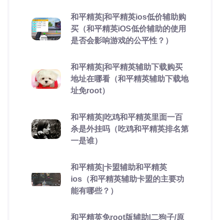
和平精英|和平精英ios低价辅助购
买（和平精英iOS低价辅助的使用
是否会影响游戏的公平性？）
和平精英|和平精英辅助下载购买
地址在哪看（和平精英辅助下载地
址免root）
和平精英|吃鸡和平精英里面一百
杀是外挂吗（吃鸡和平精英排名第
一是谁）
和平精英|卡盟辅助和平精英
ios（和平精英辅助卡盟的主要功
能有哪些？）
和平精英免root版辅助|二狗子/原