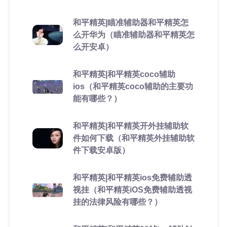
和平精英|瞄准辅助器和平精英怎
么开华为（瞄准辅助器和平精英怎
么开安卓）
和平精英|和平精英coco辅助
ios（和平精英coco辅助的主要功
能有哪些？）
和平精英|和平精英开外挂辅助软
件如何下载（和平精英外挂辅助软
件下载安卓版）
和平精英|和平精英ios免费辅助透
视挂（和平精英iOS免费辅助透视
挂的法律风险有哪些？）