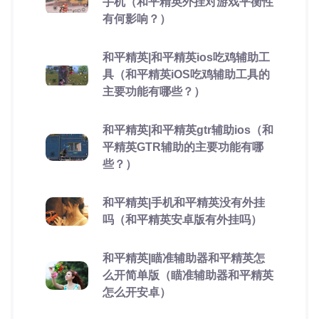
手机（和平精英外挂对游戏平衡性
有何影响？）
和平精英|和平精英ios吃鸡辅助工
具（和平精英iOS吃鸡辅助工具的
主要功能有哪些？）
和平精英|和平精英gtr辅助ios（和
平精英GTR辅助的主要功能有哪
些？）
和平精英|手机和平精英没有外挂
吗（和平精英安卓版有外挂吗）
和平精英|瞄准辅助器和平精英怎
么开简单版（瞄准辅助器和平精英
怎么开安卓）