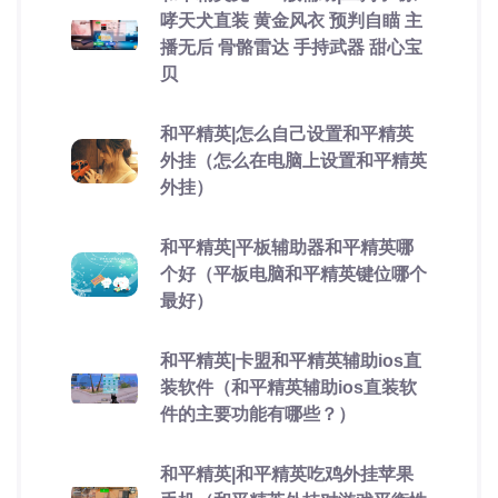
哮天犬直装 黄金风衣 预判自瞄 主
播无后 骨骼雷达 手持武器 甜心宝
贝
和平精英|怎么自己设置和平精英
外挂（怎么在电脑上设置和平精英
外挂）
和平精英|平板辅助器和平精英哪
个好（平板电脑和平精英键位哪个
最好）
和平精英|卡盟和平精英辅助ios直
装软件（和平精英辅助ios直装软
件的主要功能有哪些？）
和平精英|和平精英吃鸡外挂苹果