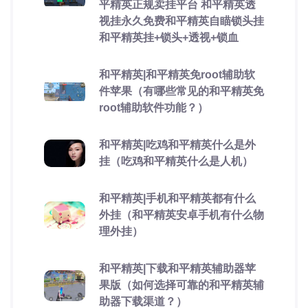
平精英正规卖挂平台 和平精英透
视挂永久免费和平精英自瞄锁头挂
和平精英挂+锁头+透视+锁血
和平精英|和平精英免root辅助软
件苹果（有哪些常见的和平精英免
root辅助软件功能？）
和平精英|吃鸡和平精英什么是外
挂（吃鸡和平精英什么是人机）
和平精英|手机和平精英都有什么
外挂（和平精英安卓手机有什么物
理外挂）
和平精英|下载和平精英辅助器苹
果版（如何选择可靠的和平精英辅
助器下载渠道？）