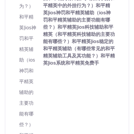
平精英中的外挂行为？）和平精
英|ios神罚和平精英辅助（ios神
罚和平精英辅助的主要功能有哪
些？）和平精英|ios科技辅助和平
精英（和平精英科技辅助的主要功
能有哪些？）和平精英|ios稳定的
和平精英辅助（有哪些常见的和平
精英辅助工具及其功能？）和平精
英|ios系统和平精英免费手