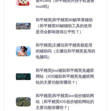
要ROt吗（和平精英外挂手机需要
root吗）
和平精英|和平精英90帧苹果辅助
（和平精英90帧辅助工具的使用
是否会影响游戏公平性？）
和平精英|主播玩和平精英都是用
的辅助吗（主播玩和平精英是用的
电脑吗）
和平精英|ios辅助和平精英免越狱
网站（iOS辅助和平精英免越狱网
站的主要功能有哪些？）
和平精英|和平精英ios低价辅助网
站（和平精英iOS低价辅助网站的
主要功能有哪些？）