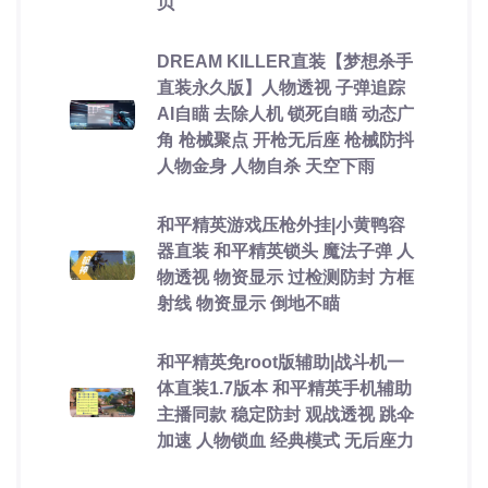
贝
DREAM KILLER直装【梦想杀手
直装永久版】人物透视 子弹追踪
AI自瞄 去除人机 锁死自瞄 动态广
角 枪械聚点 开枪无后座 枪械防抖
人物金身 人物自杀 天空下雨
和平精英游戏压枪外挂|小黄鸭容
器直装 和平精英锁头 魔法子弹 人
物透视 物资显示 过检测防封 方框
射线 物资显示 倒地不瞄
和平精英免root版辅助|战斗机一
体直装1.7版本 和平精英手机辅助
主播同款 稳定防封 观战透视 跳伞
加速 人物锁血 经典模式 无后座力