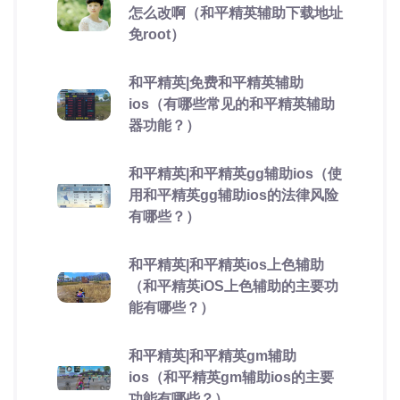
怎么改啊（和平精英辅助下载地址
免root）
和平精英|免费和平精英辅助
ios（有哪些常见的和平精英辅助
器功能？）
和平精英|和平精英gg辅助ios（使
用和平精英gg辅助ios的法律风险
有哪些？）
和平精英|和平精英ios上色辅助
（和平精英iOS上色辅助的主要功
能有哪些？）
和平精英|和平精英gm辅助
ios（和平精英gm辅助ios的主要
功能有哪些？）