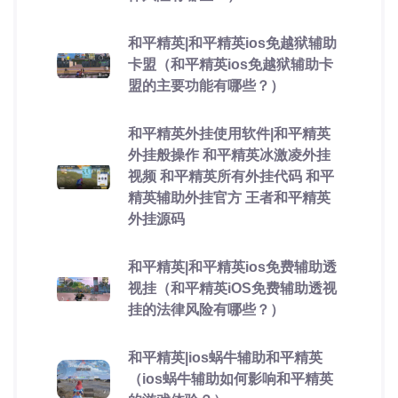
和平精英|和平精英ios免越狱辅助
卡盟（和平精英ios免越狱辅助卡
盟的主要功能有哪些？）
和平精英外挂使用软件|和平精英
外挂般操作 和平精英冰激凌外挂
视频 和平精英所有外挂代码 和平
精英辅助外挂官方 王者和平精英
外挂源码
和平精英|和平精英ios免费辅助透
视挂（和平精英iOS免费辅助透视
挂的法律风险有哪些？）
和平精英|ios蜗牛辅助和平精英
（ios蜗牛辅助如何影响和平精英