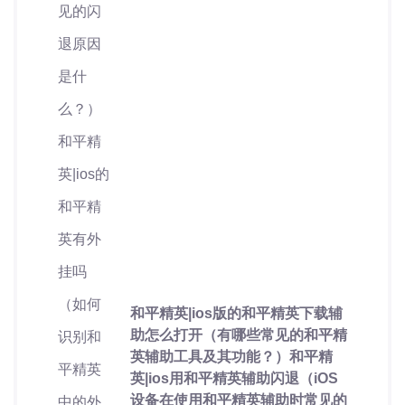
和平精英|ios版的和平精英下载辅
助怎么打开（有哪些常见的和平精
英辅助工具及其功能？）和平精
英|ios用和平精英辅助闪退（iOS
设备在使用和平精英辅助时常见的