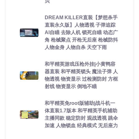
贝
DREAM KILLER直装【梦想杀手
直装永久版】人物透视 子弹追踪
AI自瞄 去除人机 锁死自瞄 动态广
角 枪械聚点 开枪无后座 枪械防抖
人物金身 人物自杀 天空下雨
和平精英游戏压枪外挂|小黄鸭容
器直装 和平精英锁头 魔法子弹 人
物透视 物资显示 过检测防封 方框
射线 物资显示 倒地不瞄
和平精英免root版辅助|战斗机一
体直装1.7版本 和平精英手机辅助
主播同款 稳定防封 观战透视 跳伞
加速 人物锁血 经典模式 无后座力