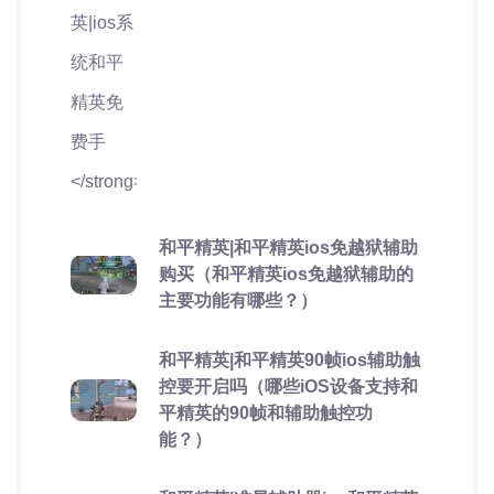
和平精英|和平精英ios免越狱辅助
购买（和平精英ios免越狱辅助的
主要功能有哪些？）
和平精英|和平精英90帧ios辅助触
控要开启吗（哪些iOS设备支持和
平精英的90帧和辅助触控功
能？）