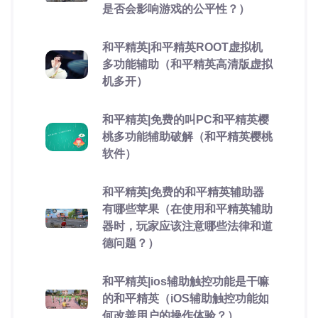
是否会影响游戏的公平性？）
和平精英|和平精英ROOT虚拟机
多功能辅助（和平精英高清版虚拟
机多开）
和平精英|免费的叫PC和平精英樱
桃多功能辅助破解（和平精英樱桃
软件）
和平精英|免费的和平精英辅助器
有哪些苹果（在使用和平精英辅助
器时，玩家应该注意哪些法律和道
德问题？）
和平精英|ios辅助触控功能是干嘛
的和平精英（iOS辅助触控功能如
何改善用户的操作体验？）