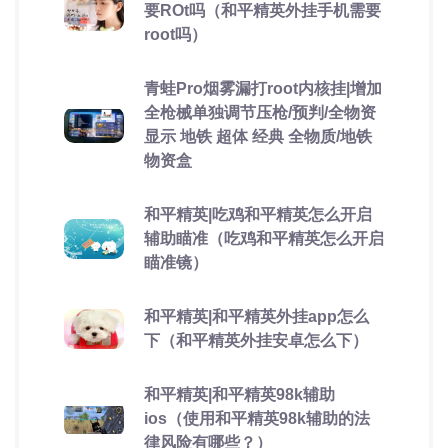
要ROt吗（和平精英外挂手机需要
root吗）
青蛙Pro烟雾漏打root内核挂|增加
全枪械单独调节压枪/预判/全物资
显示 地铁 超体 经典 全物质/地铁
物资盒
和平精英|吃鸡和平精英怎么开启
辅助瞄准（吃鸡和平精英怎么开启
瞄准镜）
和平精英|和平精英外挂app怎么
下（和平精英外挂安卓怎么下）
和平精英|和平精英98k辅助
ios（使用和平精英98k辅助的法
律风险有哪些？）