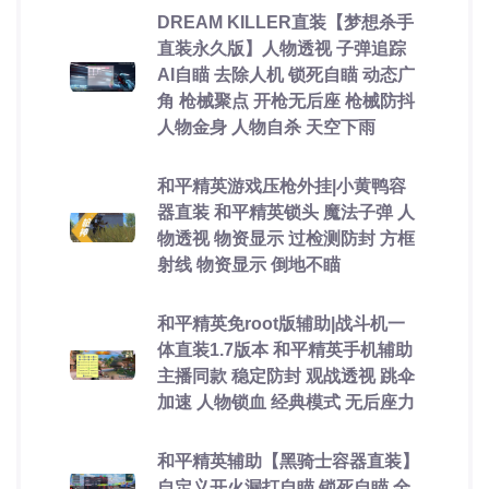
DREAM KILLER直装【梦想杀手
直装永久版】人物透视 子弹追踪
AI自瞄 去除人机 锁死自瞄 动态广
角 枪械聚点 开枪无后座 枪械防抖
人物金身 人物自杀 天空下雨
和平精英游戏压枪外挂|小黄鸭容
器直装 和平精英锁头 魔法子弹 人
物透视 物资显示 过检测防封 方框
射线 物资显示 倒地不瞄
和平精英免root版辅助|战斗机一
体直装1.7版本 和平精英手机辅助
主播同款 稳定防封 观战透视 跳伞
加速 人物锁血 经典模式 无后座力
和平精英辅助【黑骑士容器直装】
自定义开火漏打自瞄 锁死自瞄 全