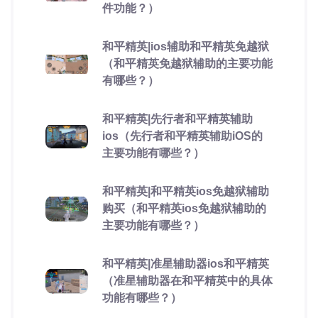
件功能？）
和平精英|ios辅助和平精英免越狱
（和平精英免越狱辅助的主要功能
有哪些？）
和平精英|先行者和平精英辅助
ios（先行者和平精英辅助iOS的
主要功能有哪些？）
和平精英|和平精英ios免越狱辅助
购买（和平精英ios免越狱辅助的
主要功能有哪些？）
和平精英|准星辅助器ios和平精英
（准星辅助器在和平精英中的具体
功能有哪些？）