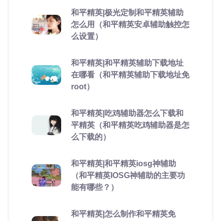
和平精英|极光定制和平精英辅助
怎么用（和平精英安卓辅助触控怎
么设置）
和平精英|和平精英辅助下载地址
在哪看（和平精英辅助下载地址免
root）
和平精英|吃鸡辅助器怎么下载和
平精英（和平精英吃鸡辅助器是怎
么下载的）
和平精英|和平精英iosg神辅助
（和平精英IOSG神辅助的主要功
能有哪些？）
和平精英|怎么制作和平精英免