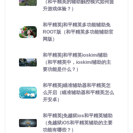
（和平精英的辅助触控模式如何提
升游戏体验？）
和平精英|和平精英多功能辅助免
ROOT版（和平精英多功能辅助官
网版）
和平精英|和平精英ioskimi辅助
（和平精英中，ioskimi辅助的主
要功能是什么？）
和平精英|瞄准辅助器和平精英怎
么开启（瞄准辅助器和平精英怎么
开安卓）
和平精英|免越狱ios和平精英辅助
（免越狱iOS和平精英辅助的主要
功能有哪些？）