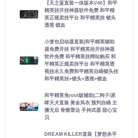
【天之蓝直装一体版本V40】和平
精英挂开挂神器软件免费 和平精
英正规卖挂平台 和平精英挂 锁头
透视 锁血
小笼包启动器直装|和平精英辅助
器免费开挂 和平精英挂开挂神器
软件免费 和平精英挂网站购买 和
平精英正规卖挂平台 和平精英透
视挂永久免费和平精英自瞄锁头挂
和平精英挂+锁头+透视+锁血
和平精英免root版辅助|二狗子/原
哮天犬直装 黄金风衣 预判自瞄 主
播无后 骨骼雷达 手持武器 甜心宝
贝
DREAM KILLER直装【梦想杀手