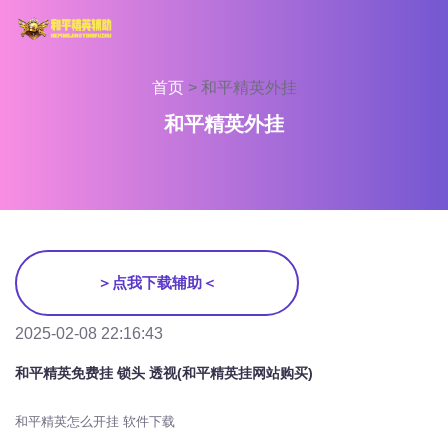
首页
>
和平精英外挂
和平精英外挂
＞点我下载辅助＜
2025-02-08 22:16:43
和平精英免费挂 锁头 透视(和平精英挂网站购买)
和平精英怎么开挂 软件下载