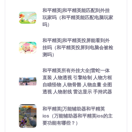
和平精英|和平精英能匹配到外挂
玩家吗（和平精英能匹配电脑玩家
吗）
和平精英|和平精英投屏能看到外
挂吗（和平精英投屏到电脑会被检
测吗）
和平精英所有外挂大全|雷蛇一体
直装 人物透视 引擎绘制 人物方框
自瞄怪物 人物骨骼 人物血量 全图
透视 人物射线 雷达显示 手持武器
和平精英|万能辅助器和平精英
ios（万能辅助器和平精英ios的主
要功能有哪些？）