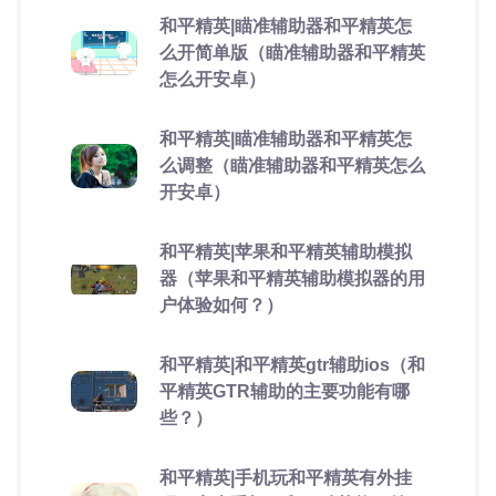
和平精英|瞄准辅助器和平精英怎
么开简单版（瞄准辅助器和平精英
怎么开安卓）
和平精英|瞄准辅助器和平精英怎
么调整（瞄准辅助器和平精英怎么
开安卓）
和平精英|苹果和平精英辅助模拟
器（苹果和平精英辅助模拟器的用
户体验如何？）
和平精英|和平精英gtr辅助ios（和
平精英GTR辅助的主要功能有哪
些？）
和平精英|手机玩和平精英有外挂