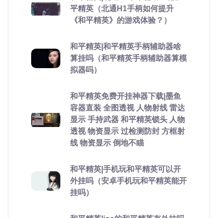
平精英（北通H1手柄如何提升
《和平精英》的游戏体验？）
和平精英|和平精英手柄辅助器啥
算挂吗（和平精英手柄辅助器算模
拟器吗）
和平精英免费开挂神器下载|墨鱼
容器直装 全图透视 人物射线 雷达
显示 手持武器 和平精英锁头 人物
透视 物资显示 过检测防封 方框射
线 物资显示 倒地不瞄
和平精英|手机玩和平精英可以开
外挂吗（安卓手机玩和平精英能开
挂吗）