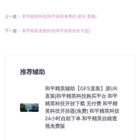
上一篇：
和平精英外挂(和平精英免费挂 锁头 透视)
下一篇：
和平精英透视外挂(和平精英外挂卡盟)
推荐辅助
和平精英辅助【GFS直装】原UK
直装|和平精英科技购买平台 和平
精英科技开挂下载 无付费 和平精
英科技开挂器(免费) 和平精英科技
24小时自助下单 和平精英自瞄透
视免费版