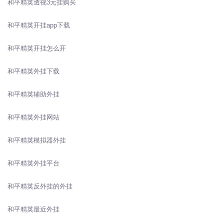
和平精英透视3元挂购买
和平精英开挂app下载
和平精英开挂怎么开
和平精英外挂下载
和平精英辅助外挂
和平精英外挂网站
和平精英模拟器外挂
和平精英外挂平台
和平精英反外挂的外挂
和平精英最近外挂