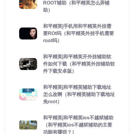
ROOT辅助（和平精英怎么弄辅
助）
和平精英|手机用和平精英外挂需
要ROt吗（和平精英外挂手机需要
root吗）
和平精英|和平精英开外挂辅助软
件如何下载（和平精英外挂辅助软
件下载安卓版）
和平精英|和平精英辅助下载地址
怎么改啊（和平精英辅助下载地址
免root）
和平精英|和平精英ios不越狱辅助
（和平精英ios不越狱辅助的主要
功能有哪些？）