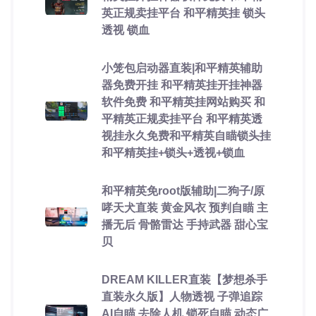
英正规卖挂平台 和平精英挂 锁头
透视 锁血
小笼包启动器直装|和平精英辅助
器免费开挂 和平精英挂开挂神器
软件免费 和平精英挂网站购买 和
平精英正规卖挂平台 和平精英透
视挂永久免费和平精英自瞄锁头挂
和平精英挂+锁头+透视+锁血
和平精英免root版辅助|二狗子/原
哮天犬直装 黄金风衣 预判自瞄 主
播无后 骨骼雷达 手持武器 甜心宝
贝
DREAM KILLER直装【梦想杀手
直装永久版】人物透视 子弹追踪
AI自瞄 去除人机 锁死自瞄 动态广