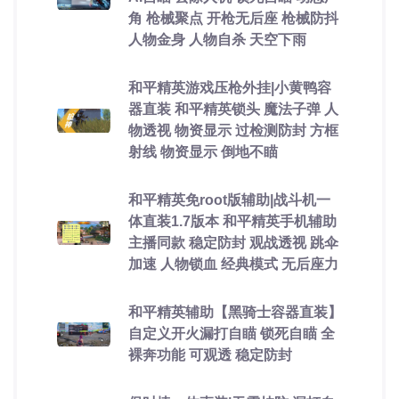
角 枪械聚点 开枪无后座 枪械防抖
人物金身 人物自杀 天空下雨
和平精英游戏压枪外挂|小黄鸭容
器直装 和平精英锁头 魔法子弹 人
物透视 物资显示 过检测防封 方框
射线 物资显示 倒地不瞄
和平精英免root版辅助|战斗机一
体直装1.7版本 和平精英手机辅助
主播同款 稳定防封 观战透视 跳伞
加速 人物锁血 经典模式 无后座力
和平精英辅助【黑骑士容器直装】
自定义开火漏打自瞄 锁死自瞄 全
裸奔功能 可观透 稳定防封