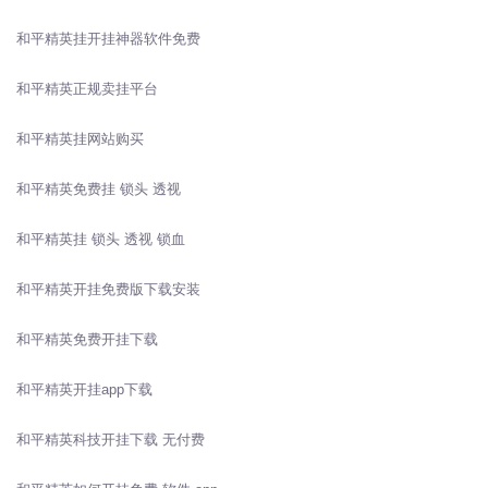
和平精英挂开挂神器软件免费
和平精英正规卖挂平台
和平精英挂网站购买
和平精英免费挂 锁头 透视
和平精英挂 锁头 透视 锁血
和平精英开挂免费版下载安装
和平精英免费开挂下载
和平精英开挂app下载
和平精英科技开挂下载 无付费