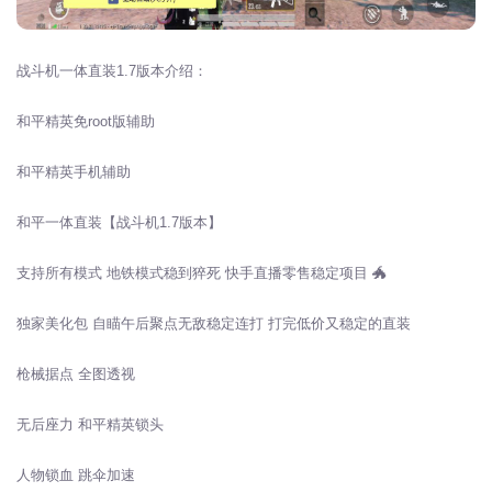
战斗机一体直装1.7版本介绍：
和平精英免root版辅助
和平精英手机辅助
和平一体直装【战斗机1.7版本】
支持所有模式 地铁模式稳到猝死 快手直播零售稳定项目 🐲
独家美化包 自瞄午后聚点无敌稳定连打 打完低价又稳定的直装
枪械据点 全图透视
无后座力 和平精英锁头
人物锁血 跳伞加速