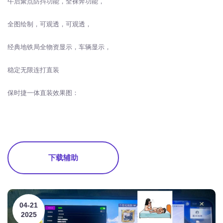
午后聚点防抖功能，全裸奔功能，
全图绘制，可观透，可观透，
经典地铁局全物资显示，车辆显示，
稳定无限连打直装
保时捷一体直装效果图：
下载辅助
04-21
2025