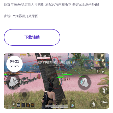
位置与颜色/稳定性无可挑剔 适配96%内核版本.兼容gt全系列外设!
青蛙Pro烟雾漏打效果图：
下载辅助
04-21
2025