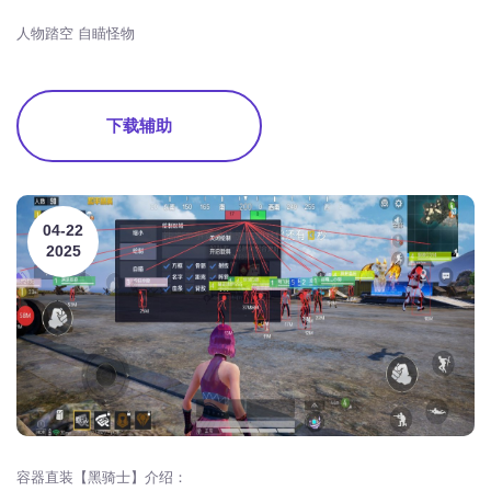
人物踏空 自瞄怪物
下载辅助
04-22
2025
容器直装【黑骑士】介绍：