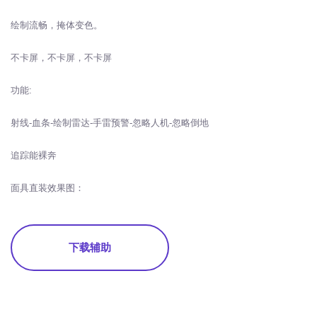
绘制流畅，掩体变色。
不卡屏，不卡屏，不卡屏
功能:
射线-血条-绘制雷达-手雷预警-忽略人机-忽略倒地
追踪能裸奔
面具直装效果图：
下载辅助