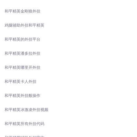
和平精英金刚狼外挂
鸡腿辅助外挂和平精英
和平精英的外挂平台
和平精英潘多拉外挂
和平精英哪里开外挂
和平精英卡人外挂
和平精英外挂般操作
和平精英冰激凌外挂视频
和平精英所有外挂代码