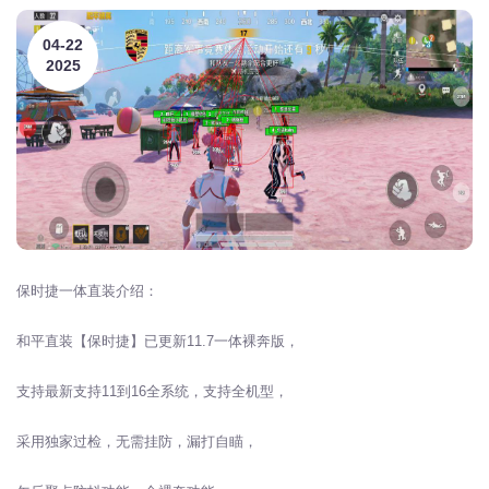
04-22
2025
保时捷一体直装介绍：
和平直装【保时捷】已更新11.7一体裸奔版，
支持最新支持11到16全系统，支持全机型，
采用独家过检，无需挂防，漏打自瞄，