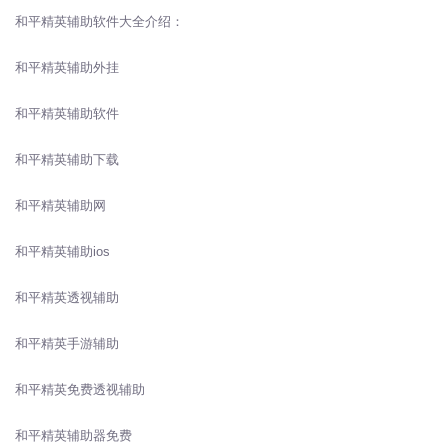
和平精英辅助软件大全介绍：
和平精英辅助外挂
和平精英辅助软件
和平精英辅助下载
和平精英辅助网
和平精英辅助ios
和平精英透视辅助
和平精英手游辅助
和平精英免费透视辅助
和平精英辅助器免费