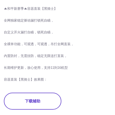
🔥和平新赛季🔥容器直装【黑骑士】
全网独家稳定驱动漏打锁死自瞄，
自定义开火漏打自瞄，锁死自瞄，
全裸奔功能，可观透，可观透，吊打全网直装，
内置防封，无需挂防，稳定无限连打直装，
长期维护更新，放心使用，支持11到16机型
容器直装【黑骑士】效果图：
下载辅助