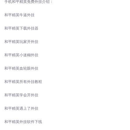
手机和平精英免费外挂介绍：
和平精英牛逼外挂
和平精英下载外挂器
和平精英玩家开外挂
和平精英小迷糊外挂
和平精英血轮眼外挂
和平精英所有外挂教程
和平精英学会开外挂
和平精英遇上了外挂
和平精英外挂软件下线