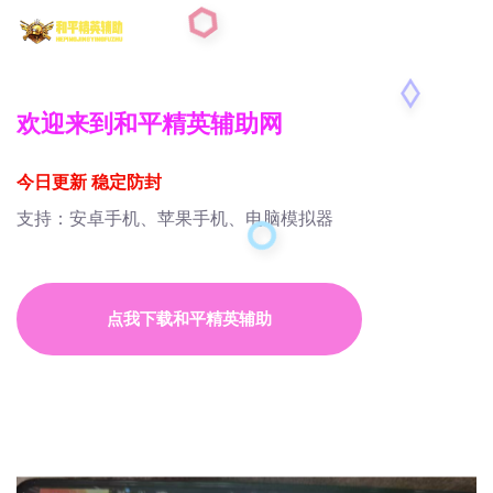
欢迎来到和平精英辅助网
今日更新 稳定防封
支持：安卓手机、苹果手机、电脑模拟器
点我下载和平精英辅助