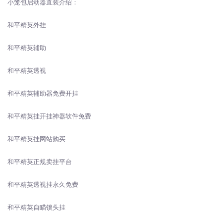
小笼包启动器直装介绍：
和平精英外挂
和平精英辅助
和平精英透视
和平精英辅助器免费开挂
和平精英挂开挂神器软件免费
和平精英挂网站购买
和平精英正规卖挂平台
和平精英透视挂永久免费
和平精英自瞄锁头挂