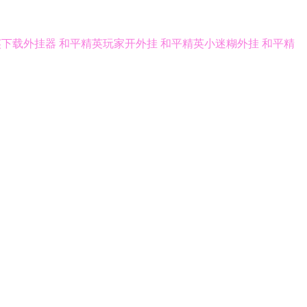
下载外挂器 和平精英玩家开外挂 和平精英小迷糊外挂 和平精