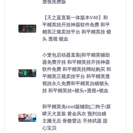
透视免费版
【天之蓝直装一体版本V40】和
平精英挂开挂神器软件免费 和平
精英正规卖挂平台 和平精英挂 锁
头 透视 锁血
小笼包启动器直装|和平精英辅助
器免费开挂 和平精英挂开挂神器
软件免费 和平精英挂网站购买 和
平精英正规卖挂平台 和平精英透
视挂永久免费和平精英自瞄锁头
挂 和平精英挂+锁头+透视+锁血
和平精英免root版辅助|二狗子/原
哮天犬直装 黄金风衣 预判自瞄
主播无后 骨骼雷达 手持武器 甜
心宝贝