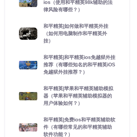
ios（使用和平精英98k辅助的法
律风险有哪些？）
和平精英|如何做和平精英外挂
（如何用电脑制作和平精英外
挂）
和平精英|和平精英ios免越狱外挂
推荐（有哪些知名的和平精英iOS
免越狱外挂推荐？）
和平精英|苹果和平精英辅助模拟
器（苹果和平精英辅助模拟器的
用户体验如何？）
和平精英|免费ios和平精英辅助软
件（有哪些常见的和平精英辅助
软件功能？）