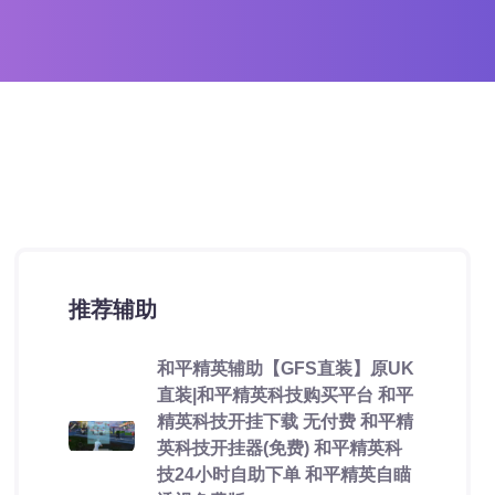
推荐辅助
和平精英辅助【GFS直装】原UK
直装|和平精英科技购买平台 和平
精英科技开挂下载 无付费 和平精
英科技开挂器(免费) 和平精英科
技24小时自助下单 和平精英自瞄