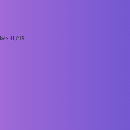
网站外挂介绍