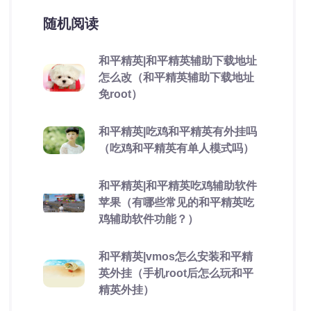
随机阅读
和平精英|和平精英辅助下载地址
怎么改（和平精英辅助下载地址
免root）
和平精英|吃鸡和平精英有外挂吗
（吃鸡和平精英有单人模式吗）
和平精英|和平精英吃鸡辅助软件
苹果（有哪些常见的和平精英吃
鸡辅助软件功能？）
和平精英|vmos怎么安装和平精
英外挂（手机root后怎么玩和平
精英外挂）