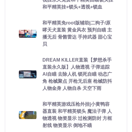
和平精英挂+锁头+透视+锁血
和平精英免root版辅助|二狗子/原
哮天犬直装 黄金风衣 预判自瞄 主
播无后 骨骼雷达 手持武器 甜心宝
贝
DREAM KILLER直装【梦想杀手
直装永久版】人物透视 子弹追踪
AI自瞄 去除人机 锁死自瞄 动态广
角 枪械聚点 开枪无后座 枪械防抖
人物金身 人物自杀 天空下雨
和平精英游戏压枪外挂|小黄鸭容
器直装 和平精英锁头 魔法子弹 人
物透视 物资显示 过检测防封 方框
射线 物资显示 倒地不瞄