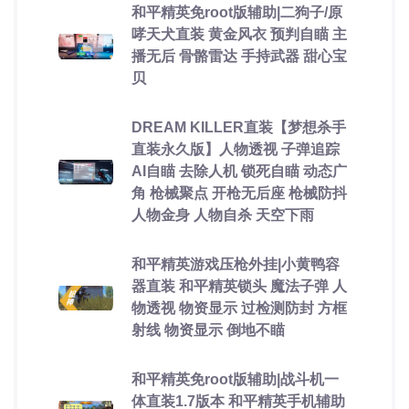
和平精英免root版辅助|二狗子/原
哮天犬直装 黄金风衣 预判自瞄 主
播无后 骨骼雷达 手持武器 甜心宝
贝
DREAM KILLER直装【梦想杀手
直装永久版】人物透视 子弹追踪
AI自瞄 去除人机 锁死自瞄 动态广
角 枪械聚点 开枪无后座 枪械防抖
人物金身 人物自杀 天空下雨
和平精英游戏压枪外挂|小黄鸭容
器直装 和平精英锁头 魔法子弹 人
物透视 物资显示 过检测防封 方框
射线 物资显示 倒地不瞄
和平精英免root版辅助|战斗机一
体直装1.7版本 和平精英手机辅助