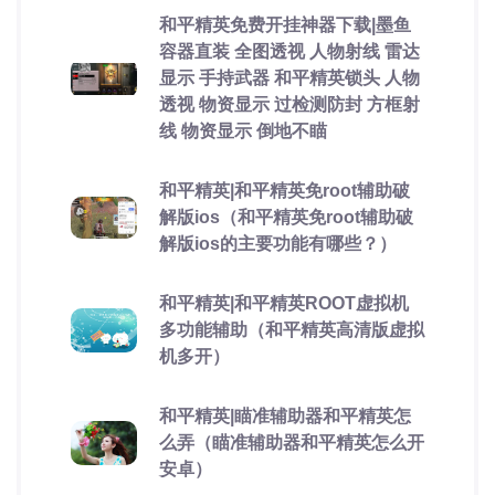
和平精英免费开挂神器下载|墨鱼
容器直装 全图透视 人物射线 雷达
显示 手持武器 和平精英锁头 人物
透视 物资显示 过检测防封 方框射
线 物资显示 倒地不瞄
和平精英|和平精英免root辅助破
解版ios（和平精英免root辅助破
解版ios的主要功能有哪些？）
和平精英|和平精英ROOT虚拟机
多功能辅助（和平精英高清版虚拟
机多开）
和平精英|瞄准辅助器和平精英怎
么弄（瞄准辅助器和平精英怎么开
安卓）