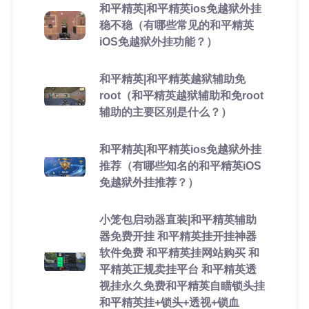
和平精英|和平精英ios免越狱外挂
稳不稳（有哪些常见的和平精英
iOS免越狱外挂功能？）
和平精英|和平精英越狱辅助免
root（和平精英越狱辅助和免root
辅助的主要区别是什么？）
和平精英|和平精英ios免越狱外挂
推荐（有哪些知名的和平精英iOS
免越狱外挂推荐？）
小笼包启动器直装|和平精英辅助
器免费开挂 和平精英挂开挂神器
软件免费 和平精英挂网站购买 和
平精英正规卖挂平台 和平精英透
视挂永久免费和平精英自瞄锁头挂
和平精英挂+锁头+透视+锁血