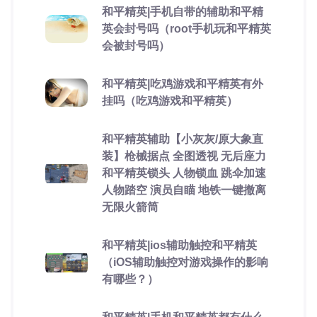
和平精英|手机自带的辅助和平精
英会封号吗（root手机玩和平精英
会被封号吗）
和平精英|吃鸡游戏和平精英有外
挂吗（吃鸡游戏和平精英）
和平精英辅助【小灰灰/原大象直
装】枪械据点 全图透视 无后座力
和平精英锁头 人物锁血 跳伞加速
人物踏空 演员自瞄 地铁一键撤离
无限火箭筒
和平精英|ios辅助触控和平精英
（iOS辅助触控对游戏操作的影响
有哪些？）