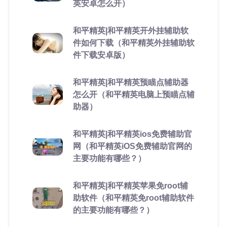
英安卓怎么开）
和平精英|和平精英开外挂辅助软
件如何下载（和平精英外挂辅助软
件下载安卓版）
和平精英|和平精英预瞄点辅助器
怎么开（和平精英电脑上预瞄点辅
助器）
和平精英|和平精英ios免费辅助官
网（和平精英iOS免费辅助官网的
主要功能有哪些？）
和平精英|和平精英苹果免root辅
助软件（和平精英免root辅助软件
的主要功能有哪些？）