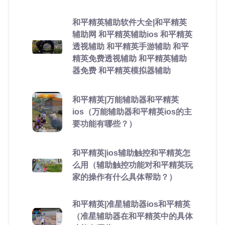
和平精英辅助软件大全|和平精英
辅助网 和平精英辅助ios 和平精英
透视辅助 和平精英手游辅助 和平
精英免费透视辅助 和平精英辅助
器免费 和平精英模拟器辅助
和平精英|万能辅助器和平精英
ios（万能辅助器和平精英ios的主
要功能有哪些？）
和平精英|ios辅助触控和平精英怎
么用（辅助触控功能对和平精英玩
家的操作有什么具体帮助？）
和平精英|准星辅助器ios和平精英
（准星辅助器在和平精英中的具体