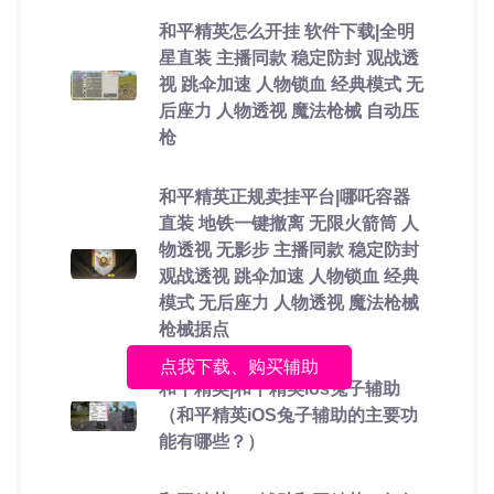
和平精英怎么开挂 软件下载|全明
星直装 主播同款 稳定防封 观战透
视 跳伞加速 人物锁血 经典模式 无
后座力 人物透视 魔法枪械 自动压
枪
和平精英正规卖挂平台|哪吒容器
直装 地铁一键撤离 无限火箭筒 人
物透视 无影步 主播同款 稳定防封
观战透视 跳伞加速 人物锁血 经典
模式 无后座力 人物透视 魔法枪械
枪械据点
点我下载、购买辅助
和平精英|和平精英ios兔子辅助
（和平精英iOS兔子辅助的主要功
能有哪些？）