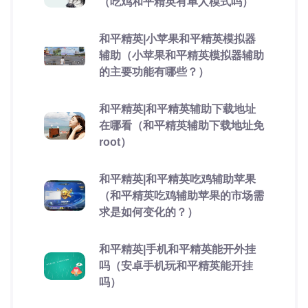
（吃鸡和平精英有单人模式吗）
和平精英|小苹果和平精英模拟器
辅助（小苹果和平精英模拟器辅助
的主要功能有哪些？）
和平精英|和平精英辅助下载地址
在哪看（和平精英辅助下载地址免
root）
和平精英|和平精英吃鸡辅助苹果
（和平精英吃鸡辅助苹果的市场需
求是如何变化的？）
和平精英|手机和平精英能开外挂
吗（安卓手机玩和平精英能开挂
吗）