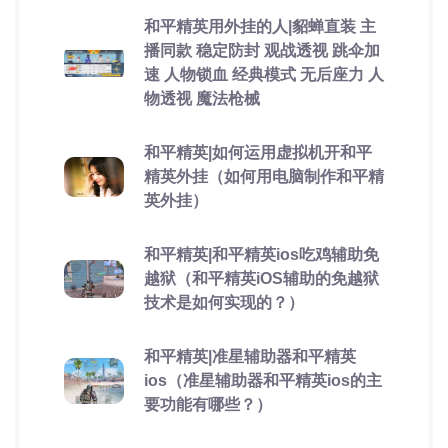
和平精英用外挂的人|貂蝉直装 主
播同款 稳定防封 观战透视 跳伞加
速 人物锁血 经典模式 无后座力 人
物透视 魔法枪械
和平精英|如何运用虚拟机开和平
精英外挂（如何用电脑制作和平精
英外挂）
和平精英|和平精英ios吃鸡辅助免
越狱（和平精英iOS辅助的免越狱
技术是如何实现的？）
和平精英|准星辅助器和平精英
ios（准星辅助器和平精英ios的主
要功能有哪些？）