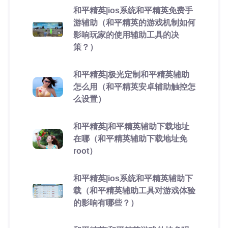
和平精英|ios系统和平精英免费手
游辅助（和平精英的游戏机制如何
影响玩家的使用辅助工具的决
策？）
和平精英|极光定制和平精英辅助
怎么用（和平精英安卓辅助触控怎
么设置）
和平精英|和平精英辅助下载地址
在哪（和平精英辅助下载地址免
root）
和平精英|ios系统和平精英辅助下
载（和平精英辅助工具对游戏体验
的影响有哪些？）