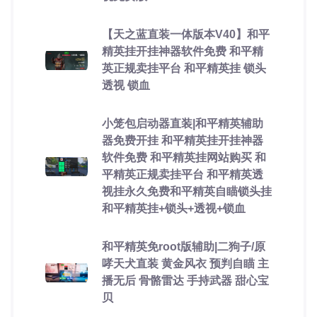
【天之蓝直装一体版本V40】和平
精英挂开挂神器软件免费 和平精
英正规卖挂平台 和平精英挂 锁头
透视 锁血
小笼包启动器直装|和平精英辅助
器免费开挂 和平精英挂开挂神器
软件免费 和平精英挂网站购买 和
平精英正规卖挂平台 和平精英透
视挂永久免费和平精英自瞄锁头挂
和平精英挂+锁头+透视+锁血
和平精英免root版辅助|二狗子/原
哮天犬直装 黄金风衣 预判自瞄 主
播无后 骨骼雷达 手持武器 甜心宝
贝