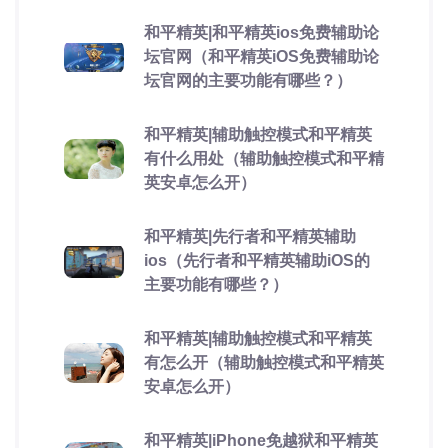
和平精英|和平精英ios免费辅助论
坛官网（和平精英iOS免费辅助论
坛官网的主要功能有哪些？）
和平精英|辅助触控模式和平精英
有什么用处（辅助触控模式和平精
英安卓怎么开）
和平精英|先行者和平精英辅助
ios（先行者和平精英辅助iOS的
主要功能有哪些？）
和平精英|辅助触控模式和平精英
有怎么开（辅助触控模式和平精英
安卓怎么开）
和平精英|iPhone免越狱和平精英