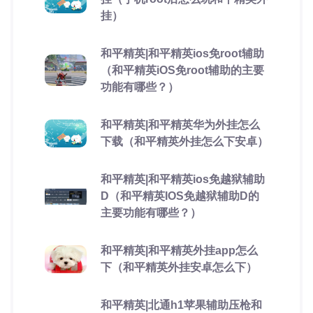
挂）
和平精英|和平精英ios免root辅助
（和平精英iOS免root辅助的主要
功能有哪些？）
和平精英|和平精英华为外挂怎么
下载（和平精英外挂怎么下安卓）
和平精英|和平精英ios免越狱辅助
D（和平精英IOS免越狱辅助D的
主要功能有哪些？）
和平精英|和平精英外挂app怎么
下（和平精英外挂安卓怎么下）
和平精英|北通h1苹果辅助压枪和