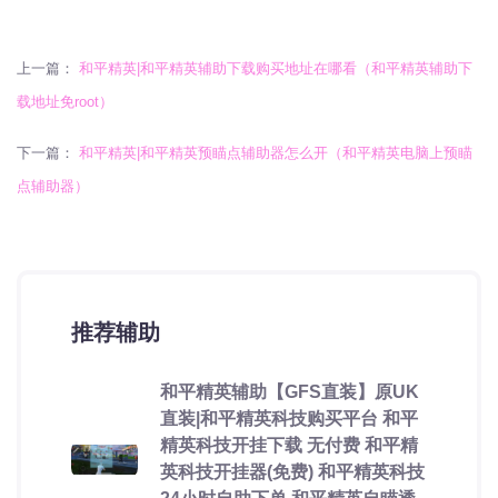
上一篇：
和平精英|和平精英辅助下载购买地址在哪看（和平精英辅助下
载地址免root）
下一篇：
和平精英|和平精英预瞄点辅助器怎么开（和平精英电脑上预瞄
点辅助器）
推荐辅助
和平精英辅助【GFS直装】原UK
直装|和平精英科技购买平台 和平
精英科技开挂下载 无付费 和平精
英科技开挂器(免费) 和平精英科技