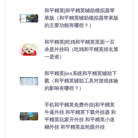
和平精英|和平精英辅助模拟器苹
果版（和平精英辅助模拟器苹果版
的主要功能有哪些？）
和平精英|吃鸡和平精英里面一百
杀是外挂吗（吃鸡和平精英排名第
一是谁）
和平精英|ios系统和平精英辅助下
载（和平精英辅助工具对游戏体验
的影响有哪些？）
手机和平精英免费外挂|和平精英
牛逼外挂 和平精英下载外挂器 和
平精英玩家开外挂 和平精英小迷
糊外挂 和平精英血轮眼外挂