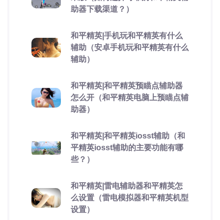
助器下载渠道？）
和平精英|手机玩和平精英有什么
辅助（安卓手机玩和平精英有什么
辅助）
和平精英|和平精英预瞄点辅助器
怎么开（和平精英电脑上预瞄点辅
助器）
和平精英|和平精英iosst辅助（和
平精英iosst辅助的主要功能有哪
些？）
和平精英|雷电辅助器和平精英怎
么设置（雷电模拟器和平精英机型
设置）