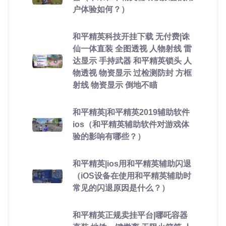
户体验如何？）
和平精英科技开挂下载 无付费|诛
仙一体直装 全图透视 人物射线 雷
达显示 手持武器 和平精英锁头 人
物透视 物资显示 过检测防封 方框
射线 物资显示 倒地不瞄
和平精英|和平精英2019辅助软件
ios（和平精英辅助软件对游戏体
验的影响有哪些？）
和平精英|ios用和平精英辅助闪退
（iOS设备在使用和平精英辅助时
常见的闪退原因是什么？）
和平精英正规卖挂平台|哪吒容器