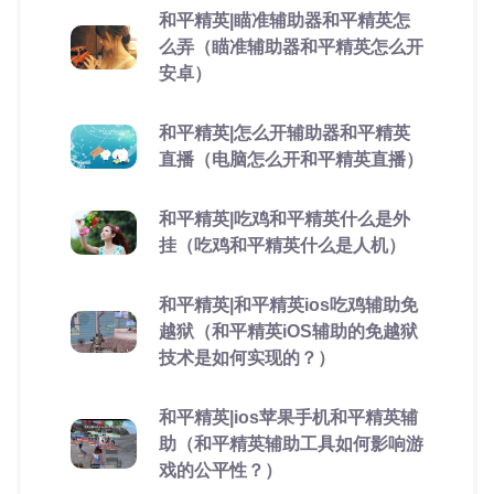
和平精英|瞄准辅助器和平精英怎
么弄（瞄准辅助器和平精英怎么开
安卓）
和平精英|怎么开辅助器和平精英
直播（电脑怎么开和平精英直播）
和平精英|吃鸡和平精英什么是外
挂（吃鸡和平精英什么是人机）
和平精英|和平精英ios吃鸡辅助免
越狱（和平精英iOS辅助的免越狱
技术是如何实现的？）
和平精英|ios苹果手机和平精英辅
助（和平精英辅助工具如何影响游
戏的公平性？）