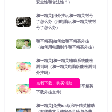
安全性和合法性？）
和平精英|用外挂玩和平精英封号
了怎么办（用电脑玩和平精英被封
号了怎么办）
和平精英|如何做和平精英外挂
（如何用电脑制作和平精英外挂）
和平精英|和平精英辅助系统能检
测到吗（和平精英电脑版能检测到
外挂吗）
点我下载、购买辅助
和平精英最新外挂大全(和平精英
下载外挂文件)
和平精英|免费ios版和平精英辅助
（有哪些常见的安全风险与免费