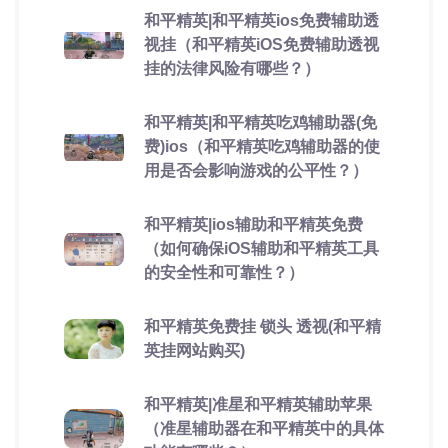
和平精英|和平精英ios免费辅助透
视挂（和平精英iOS免费辅助透视
挂的法律风险有哪些？）
和平精英|和平精英吃鸡辅助器(免
费)ios（和平精英吃鸡辅助器的使
用是否会影响游戏的公平性？）
和平精英|ios辅助和平精英免费
（如何确保iOS辅助和平精英工具
的安全性和可靠性？）
和平精英免费挂 锁头 透视(和平精
英挂网站购买)
和平精英|准星和平精英辅助苹果
（准星辅助器在和平精英中的具体