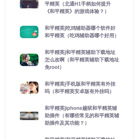
平精英（北通H1手柄如何提升
《和平精英》的游戏体验？）
和平精英|吃鸡辅助器哪个软件好
和平精英（吃鸡辅助器哪个好用）
和平精英|和平精英辅助下载地址
怎么改啊（和平精英辅助下载地址
免root）
和平精英|手机版和平精英有外挂
吗（和平精英安卓版有外挂吗）
和平精英|iphone越狱和平精英辅
助插件（有哪些常见的和平精英辅
助插件及其功能？）