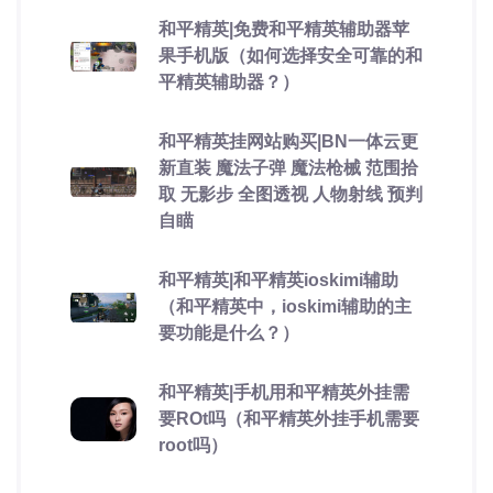
和平精英|免费和平精英辅助器苹
果手机版（如何选择安全可靠的和
平精英辅助器？）
和平精英挂网站购买|BN一体云更
新直装 魔法子弹 魔法枪械 范围拾
取 无影步 全图透视 人物射线 预判
自瞄
和平精英|和平精英ioskimi辅助
（和平精英中，ioskimi辅助的主
要功能是什么？）
和平精英|手机用和平精英外挂需
要ROt吗（和平精英外挂手机需要
root吗）