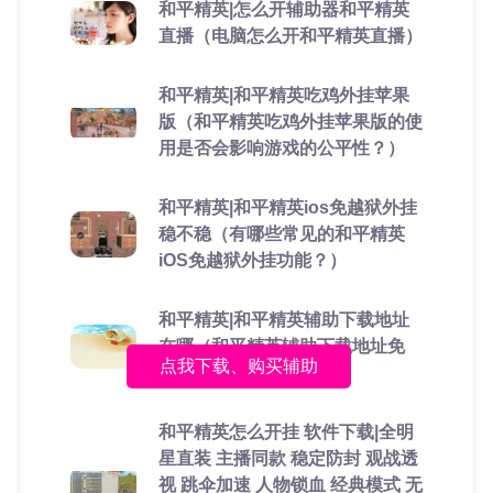
和平精英|怎么开辅助器和平精英
直播（电脑怎么开和平精英直播）
和平精英|和平精英吃鸡外挂苹果
版（和平精英吃鸡外挂苹果版的使
用是否会影响游戏的公平性？）
和平精英|和平精英ios免越狱外挂
稳不稳（有哪些常见的和平精英
iOS免越狱外挂功能？）
和平精英|和平精英辅助下载地址
在哪（和平精英辅助下载地址免
点我下载、购买辅助
root）
和平精英怎么开挂 软件下载|全明
星直装 主播同款 稳定防封 观战透
视 跳伞加速 人物锁血 经典模式 无