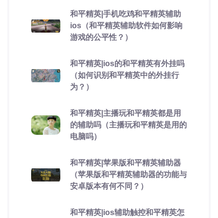
和平精英|手机吃鸡和平精英辅助
ios（和平精英辅助软件如何影响
游戏的公平性？）
和平精英|ios的和平精英有外挂吗
（如何识别和平精英中的外挂行
为？）
和平精英|主播玩和平精英都是用
的辅助吗（主播玩和平精英是用的
电脑吗）
和平精英|苹果版和平精英辅助器
（苹果版和平精英辅助器的功能与
安卓版本有何不同？）
和平精英|ios辅助触控和平精英怎