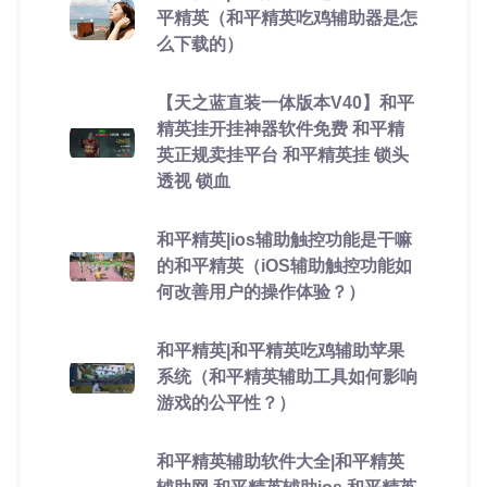
平精英（和平精英吃鸡辅助器是怎
么下载的）
【天之蓝直装一体版本V40】和平
精英挂开挂神器软件免费 和平精
英正规卖挂平台 和平精英挂 锁头
透视 锁血
和平精英|ios辅助触控功能是干嘛
的和平精英（iOS辅助触控功能如
何改善用户的操作体验？）
和平精英|和平精英吃鸡辅助苹果
系统（和平精英辅助工具如何影响
游戏的公平性？）
和平精英辅助软件大全|和平精英