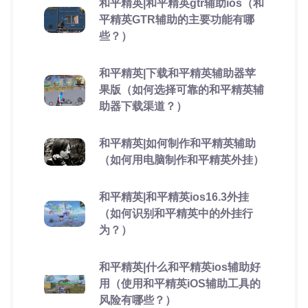
和平精英|和平精英gtr辅助ios（和
平精英GTR辅助的主要功能有哪
些？）
和平精英|下载和平精英辅助器苹
果版（如何选择可靠的和平精英辅
助器下载渠道？）
和平精英|如何制作和平精英辅助
（如何用电脑制作和平精英外挂）
和平精英|和平精英ios16.3外挂
（如何识别和平精英中的外挂行
为？）
和平精英|什么和平精英ios辅助好
用（使用和平精英iOS辅助工具的
风险有哪些？）