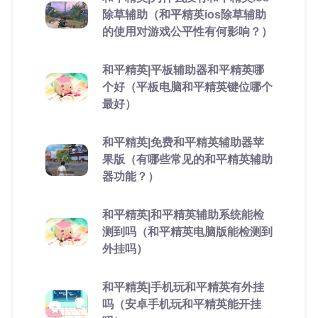
除草辅助（和平精英ios除草辅助
的使用对游戏公平性有何影响？）
和平精英|平板辅助器和平精英哪
个好（平板电脑和平精英键位哪个
最好）
和平精英|免费和平精英辅助器苹
果版（有哪些常见的和平精英辅助
器功能？）
和平精英|和平精英辅助系统能检
测到吗（和平精英电脑版能检测到
外挂吗）
和平精英|手机玩和平精英有外挂
吗（安卓手机玩和平精英能开挂