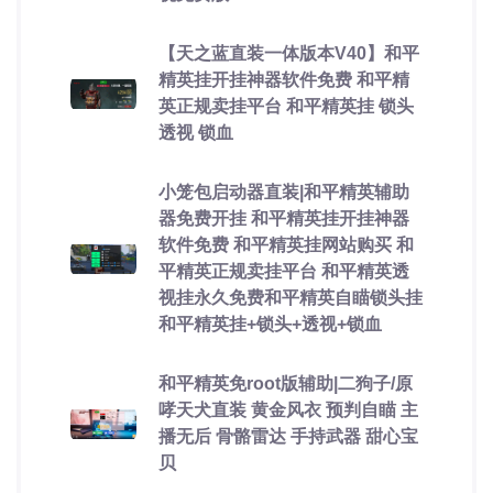
【天之蓝直装一体版本V40】和平
精英挂开挂神器软件免费 和平精
英正规卖挂平台 和平精英挂 锁头
透视 锁血
小笼包启动器直装|和平精英辅助
器免费开挂 和平精英挂开挂神器
软件免费 和平精英挂网站购买 和
平精英正规卖挂平台 和平精英透
视挂永久免费和平精英自瞄锁头挂
和平精英挂+锁头+透视+锁血
和平精英免root版辅助|二狗子/原
哮天犬直装 黄金风衣 预判自瞄 主
播无后 骨骼雷达 手持武器 甜心宝
贝