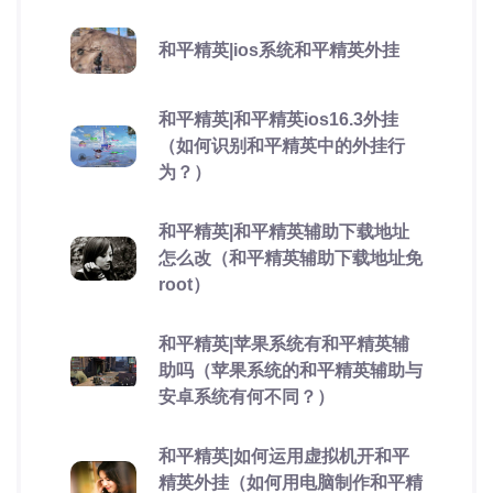
和平精英|ios系统和平精英外挂
和平精英|和平精英ios16.3外挂
（如何识别和平精英中的外挂行
为？）
和平精英|和平精英辅助下载地址
怎么改（和平精英辅助下载地址免
root）
和平精英|苹果系统有和平精英辅
助吗（苹果系统的和平精英辅助与
安卓系统有何不同？）
和平精英|如何运用虚拟机开和平
精英外挂（如何用电脑制作和平精