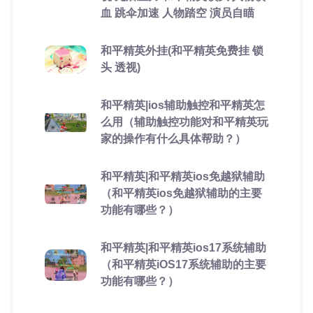
血 跳伞加速 人物踏空 演员自瞄
和平精英外挂(和平精英免费挂 锁
头 透视)
和平精英|ios辅助触控和平精英怎
么用（辅助触控功能对和平精英玩
家的操作有什么具体帮助？）
和平精英|和平精英ios免越狱辅助
（和平精英ios免越狱辅助的主要
功能有哪些？）
和平精英|和平精英ios17系统辅助
（和平精英iOS17系统辅助的主要
功能有哪些？）