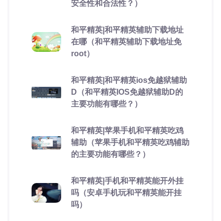
安全性和合法性？）
和平精英|和平精英辅助下载地址
在哪（和平精英辅助下载地址免
root）
和平精英|和平精英ios免越狱辅助
D（和平精英IOS免越狱辅助D的
主要功能有哪些？）
和平精英|苹果手机和平精英吃鸡
辅助（苹果手机和平精英吃鸡辅助
的主要功能有哪些？）
和平精英|手机和平精英能开外挂
吗（安卓手机玩和平精英能开挂
吗）