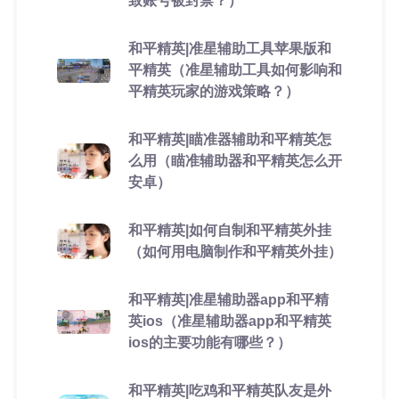
致账号被封禁？）
和平精英|准星辅助工具苹果版和
平精英（准星辅助工具如何影响和
平精英玩家的游戏策略？）
和平精英|瞄准器辅助和平精英怎
么用（瞄准辅助器和平精英怎么开
安卓）
和平精英|如何自制和平精英外挂
（如何用电脑制作和平精英外挂）
和平精英|准星辅助器app和平精
英ios（准星辅助器app和平精英
ios的主要功能有哪些？）
和平精英|吃鸡和平精英队友是外