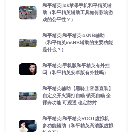
和平精英|ios苹果手机和平精英辅
助（和平精英辅助工具如何影响游
戏的公平性？）
和平精英|和平精英iosNB辅助
（和平精英iosNB辅助的主要功能
是什么？）
和平精英|手机版和平精英有外挂
吗（和平精英安卓版有外挂吗）
和平精英辅助【黑骑士容器直装】
自定义开火漏打自瞄 锁死自瞄 全
裸奔功能 可观透 稳定防封
和平精英|和平精英ROOT虚拟机
多功能辅助（和平精英高清版虚拟