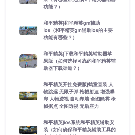
功能？）
和平精英|和平精英gm辅助
ios（和平精英gm辅助ios的主要
功能有哪些？）
和平精英|下载和平精英辅助器苹
果版（如何选择可靠的和平精英辅
助器下载渠道？）
和平精英开挂免费版|鹤童直装 人
物跳远 无限子弹 枪械射速 增强攀
爬 人物透视 自动爬墙 全图除雾 枪
械据点 全图透视 无后座力
和平精英|ios系统和平精英辅助安
装（如何确保和平精英辅助工具的