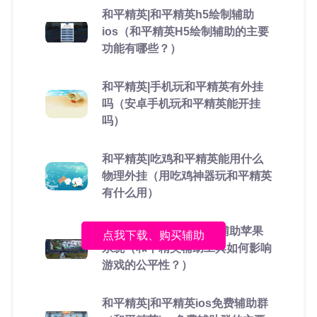
和平精英|和平精英h5绘制辅助
ios（和平精英H5绘制辅助的主要
功能有哪些？）
和平精英|手机玩和平精英有外挂
吗（安卓手机玩和平精英能开挂
吗）
和平精英|吃鸡和平精英能用什么
物理外挂（用吃鸡神器玩和平精英
有什么用）
和平精英|和平精英吃鸡辅助苹果
点我下载、购买辅助
系统（和平精英辅助工具如何影响
游戏的公平性？）
和平精英|和平精英ios免费辅助群