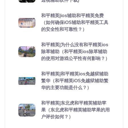
透视辅助软件下载)
和平精英|ios辅助和平精英免费
（如何确保iOS辅助和平精英工具
的安全性和可靠性？）
和平精英|为什么没有和平精英ios
除草辅助（和平精英ios除草辅助
的使用对游戏公平性有何影响？）
和平精英|和平精英ios免越狱辅助
繁华（和平精英iOS免越狱辅助繁
华的主要功能是什么？）
和平精英|东北虎和平精英辅助苹
果（东北虎和平精英辅助苹果的用
户评价如何？）