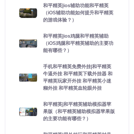
和平精英|ios辅助功能和平精英
（iOS辅助功能如何提升和平精英
的游戏体验？）
和平精英|ios鸡腿和平精英辅助
（iOS鸡腿和平精英辅助的主要功
能有哪些？）
手机和平精英免费外挂|和平精英
牛逼外挂 和平精英下载外挂器 和
平精英玩家开外挂 和平精英小迷
糊外挂 和平精英血轮眼外挂
和平精英|和平精英辅助模拟器苹
果版（和平精英辅助模拟器苹果版
的主要功能有哪些？）