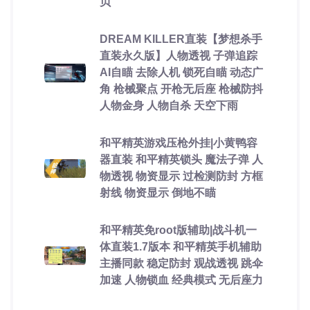
贝
DREAM KILLER直装【梦想杀手
直装永久版】人物透视 子弹追踪
AI自瞄 去除人机 锁死自瞄 动态广
角 枪械聚点 开枪无后座 枪械防抖
人物金身 人物自杀 天空下雨
和平精英游戏压枪外挂|小黄鸭容
器直装 和平精英锁头 魔法子弹 人
物透视 物资显示 过检测防封 方框
射线 物资显示 倒地不瞄
和平精英免root版辅助|战斗机一
体直装1.7版本 和平精英手机辅助
主播同款 稳定防封 观战透视 跳伞
加速 人物锁血 经典模式 无后座力