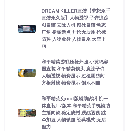
DREAM KILLER直装【梦想杀手
直装永久版】人物透视 子弹追踪
AI自瞄 去除人机 锁死自瞄 动态
广角 枪械聚点 开枪无后座 枪械
防抖 人物金身 人物自杀 天空下
雨
和平精英游戏压枪外挂|小黄鸭容
器直装 和平精英锁头 魔法子弹
人物透视 物资显示 过检测防封
方框射线 物资显示 倒地不瞄
和平精英免root版辅助|战斗机一
体直装1.7版本 和平精英手机辅助
主播同款 稳定防封 观战透视 跳
伞加速 人物锁血 经典模式 无后
座力