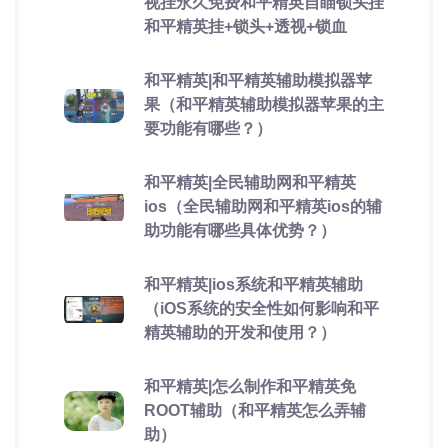
视挂永久免费和平精英自瞄锁头挂
和平精英挂+锁头+透视+锁血
和平精英|和平精英辅助模拟器苹
果（和平精英辅助模拟器苹果的主
要功能有哪些？）
和平精英|全民辅助网和平精英
ios（全民辅助网和平精英ios的辅
助功能有哪些具体优势？）
和平精英|ios系统和平精英辅助
（iOS系统的安全性如何影响和平
精英辅助的开发和使用？）
和平精英|怎么制作和平精英免
ROOT辅助（和平精英怎么弄辅
助）