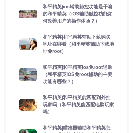
和平精英|ios辅助触控功能是干嘛
的和平精英（iOS辅助触控功能如
何改善用户的操作体验？）
和平精英|和平精英辅助下载购买
地址在哪看（和平精英辅助下载地
址免root）
和平精英|和平精英ios免root辅助
（和平精英iOS免root辅助的主要
功能有哪些？）
和平精英|和平精英能匹配到外挂
玩家吗（和平精英能匹配电脑玩家
吗）
和平精英|瞄准器辅助和平精英怎