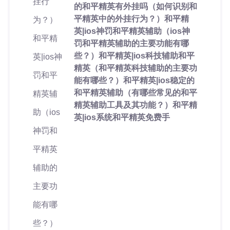
的和平精英有外挂吗（如何识别和
平精英中的外挂行为？）和平精
英|ios神罚和平精英辅助（ios神
罚和平精英辅助的主要功能有哪
些？）和平精英|ios科技辅助和平
精英（和平精英科技辅助的主要功
能有哪些？）和平精英|ios稳定的
和平精英辅助（有哪些常见的和平
精英辅助工具及其功能？）和平精
英|ios系统和平精英免费手