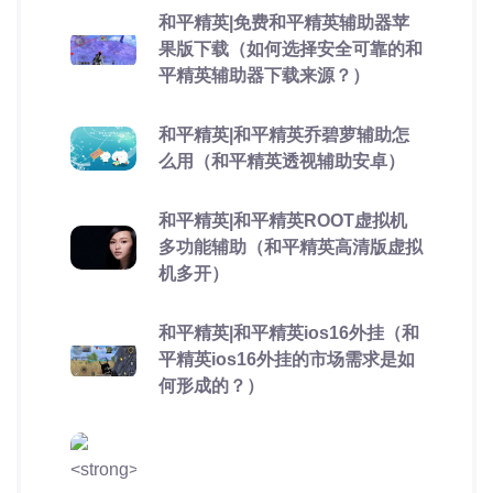
和平精英|免费和平精英辅助器苹
果版下载（如何选择安全可靠的和
平精英辅助器下载来源？）
和平精英|和平精英乔碧萝辅助怎
么用（和平精英透视辅助安卓）
和平精英|和平精英ROOT虚拟机
多功能辅助（和平精英高清版虚拟
机多开）
和平精英|和平精英ios16外挂（和
平精英ios16外挂的市场需求是如
何形成的？）