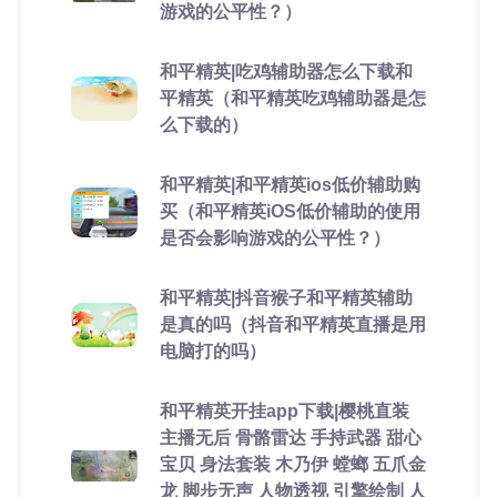
游戏的公平性？）
和平精英|吃鸡辅助器怎么下载和
平精英（和平精英吃鸡辅助器是怎
么下载的）
和平精英|和平精英ios低价辅助购
买（和平精英iOS低价辅助的使用
是否会影响游戏的公平性？）
和平精英|抖音猴子和平精英辅助
是真的吗（抖音和平精英直播是用
电脑打的吗）
和平精英开挂app下载|樱桃直装
主播无后 骨骼雷达 手持武器 甜心
宝贝 身法套装 木乃伊 螳螂 五爪金
龙 脚步无声 人物透视 引擎绘制 人