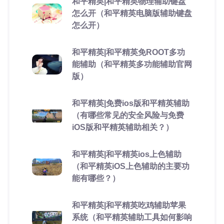
和平精英|和平精英物理辅助键盘
怎么开（和平精英电脑版辅助键盘
怎么开）
和平精英|和平精英免ROOT多功
能辅助（和平精英多功能辅助官网
版）
和平精英|免费ios版和平精英辅助
（有哪些常见的安全风险与免费
iOS版和平精英辅助相关？）
和平精英|和平精英ios上色辅助
（和平精英iOS上色辅助的主要功
能有哪些？）
和平精英|和平精英吃鸡辅助苹果
系统（和平精英辅助工具如何影响