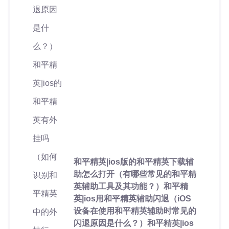
和平精英|ios版的和平精英下载辅
助怎么打开（有哪些常见的和平精
英辅助工具及其功能？）和平精
英|ios用和平精英辅助闪退（iOS
设备在使用和平精英辅助时常见的
闪退原因是什么？）和平精英|ios