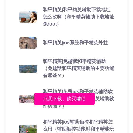
和平精英|和平精英辅助下载地址
怎么改啊（和平精英辅助下载地址
免root）
和平精英|ios系统和平精英外挂
和平精英|免越狱和平精英辅助
（免越狱和平精英辅助的主要功能
有哪些？）
和平精英|免费ios和平精英辅助软
件（有哪些常见的和平精英辅助软
点我下载、购买辅助
件功能？）
和平精英|ios辅助触控和平精英怎
么用（辅助触控功能对和平精英玩