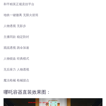
和平精英正规卖挂平台
地铁一键撤离 无限火箭筒
人物透视 无影步
主播同款 稳定防封
观战透视 跳伞加速
人物锁血 经典模式
无后座力 人物透视
魔法枪械 枪械据点
哪吒容器直装效果图：