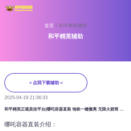
首页
>
和平精英辅助
和平精英辅助
＞点我下载辅助＜
2025-04-19 21:36:33
和平精英正规卖挂平台|哪吒容器直装 地铁一键撤离 无限火箭筒 人物透视 无影步 主播同款 稳定防封 观战透视 跳伞加速 人物锁血 经典模式 无后座力 人物透视 魔法枪械 枪械据点
哪吒容器直装介绍：