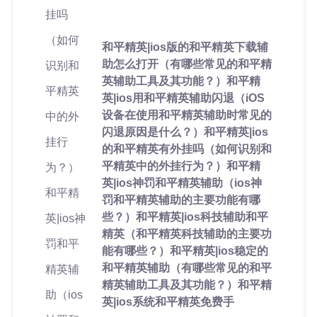
和平精英|ios版的和平精英下载辅
助怎么打开（有哪些常见的和平精
英辅助工具及其功能？）和平精
英|ios用和平精英辅助闪退（iOS
设备在使用和平精英辅助时常见的
闪退原因是什么？）和平精英|ios
的和平精英有外挂吗（如何识别和
平精英中的外挂行为？）和平精
英|ios神罚和平精英辅助（ios神
罚和平精英辅助的主要功能有哪
些？）和平精英|ios科技辅助和平
精英（和平精英科技辅助的主要功
能有哪些？）和平精英|ios稳定的
和平精英辅助（有哪些常见的和平
精英辅助工具及其功能？）和平精
英|ios系统和平精英免费手