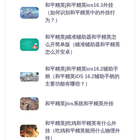
和平精英|和平精英ios16.3外挂
（如何识别和平精英中的外挂行
为？）
和平精英|瞄准辅助器和平精英怎
么开简单版（瞄准辅助器和平精英
怎么开安卓）
和平精英|和平精英ios16.2辅助手
柄（和平精英iOS 16.2辅助手柄的
主要功能有哪些？）
和平精英|ios系统和平精英外挂
和平精英|吃鸡和平精英有什么外
挂（吃鸡和平精英能用什么物理外
挂）