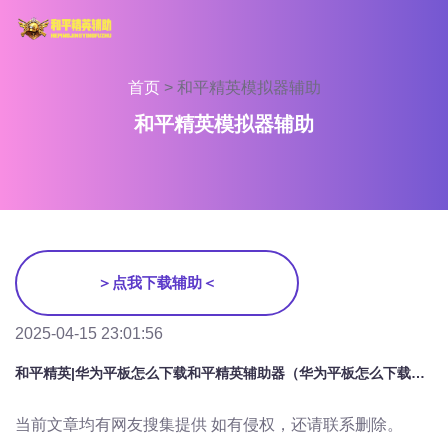
首页
>
和平精英模拟器辅助
和平精英模拟器辅助
＞点我下载辅助＜
2025-04-15 23:01:56
和平精英|华为平板怎么下载和平精英辅助器（华为平板怎么下载和平精英模拟器）
当前文章均有网友搜集提供 如有侵权，还请联系删除。