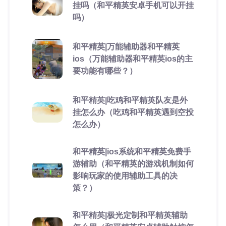
挂吗（和平精英安卓手机可以开挂
吗）
和平精英|万能辅助器和平精英
ios（万能辅助器和平精英ios的主
要功能有哪些？）
和平精英|吃鸡和平精英队友是外
挂怎么办（吃鸡和平精英遇到空投
怎么办）
和平精英|ios系统和平精英免费手
游辅助（和平精英的游戏机制如何
影响玩家的使用辅助工具的决
策？）
和平精英|极光定制和平精英辅助