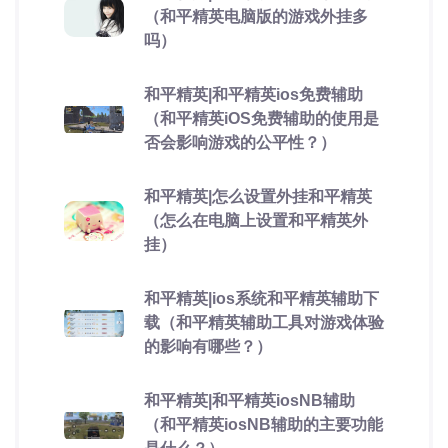
（和平精英电脑版的游戏外挂多
吗）
和平精英|和平精英ios免费辅助
（和平精英iOS免费辅助的使用是
否会影响游戏的公平性？）
和平精英|怎么设置外挂和平精英
（怎么在电脑上设置和平精英外
挂）
和平精英|ios系统和平精英辅助下
载（和平精英辅助工具对游戏体验
的影响有哪些？）
和平精英|和平精英iosNB辅助
（和平精英iosNB辅助的主要功能