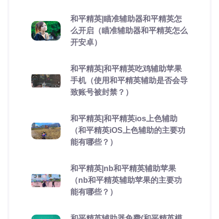
和平精英|瞄准辅助器和平精英怎
么开启（瞄准辅助器和平精英怎么
开安卓）
和平精英|和平精英吃鸡辅助苹果
手机（使用和平精英辅助是否会导
致账号被封禁？）
和平精英|和平精英ios上色辅助
（和平精英iOS上色辅助的主要功
能有哪些？）
和平精英|nb和平精英辅助苹果
（nb和平精英辅助苹果的主要功
能有哪些？）
和平精英辅助器免费(和平精英模