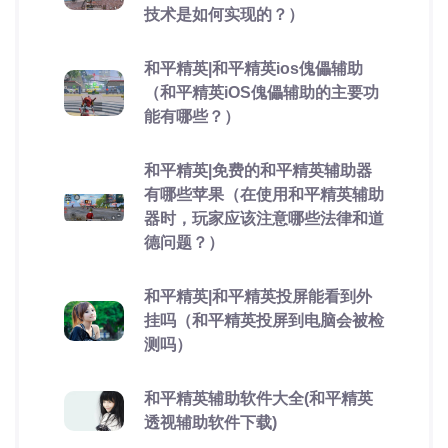
技术是如何实现的？）
和平精英|和平精英ios傀儡辅助
（和平精英iOS傀儡辅助的主要功
能有哪些？）
和平精英|免费的和平精英辅助器
有哪些苹果（在使用和平精英辅助
器时，玩家应该注意哪些法律和道
德问题？）
和平精英|和平精英投屏能看到外
挂吗（和平精英投屏到电脑会被检
测吗）
和平精英辅助软件大全(和平精英
透视辅助软件下载)