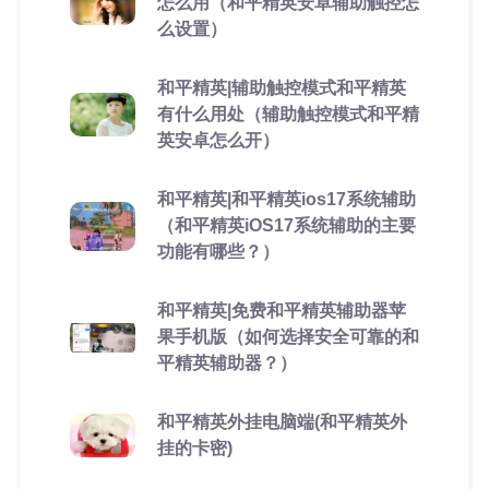
怎么用（和平精英安卓辅助触控怎
么设置）
和平精英|辅助触控模式和平精英
有什么用处（辅助触控模式和平精
英安卓怎么开）
和平精英|和平精英ios17系统辅助
（和平精英iOS17系统辅助的主要
功能有哪些？）
和平精英|免费和平精英辅助器苹
果手机版（如何选择安全可靠的和
平精英辅助器？）
和平精英外挂电脑端(和平精英外
挂的卡密)