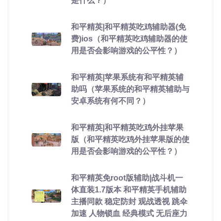
是什么？）
和平精英|和平精英吃鸡辅助器(免
费)ios（和平精英吃鸡辅助器的使
用是否会影响游戏的公平性？）
和平精英|苹果系统有和平精英辅
助吗（苹果系统的和平精英辅助与
安卓系统有何不同？）
和平精英|和平精英吃鸡外挂苹果
版（和平精英吃鸡外挂苹果版的使
用是否会影响游戏的公平性？）
和平精英免root版辅助|战斗机一
体直装1.7版本 和平精英手机辅助
主播同款 稳定防封 观战透视 跳伞
加速 人物锁血 经典模式 无后座力