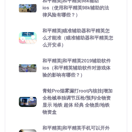
和平精英|和平精英98k辅助
ios（使用和平精英98k辅助的法
律风险有哪些？）
和平精英|瞄准辅助器和平精英怎
么才能准（瞄准辅助器和平精英怎
么开安卓）
和平精英|和平精英2019辅助软件
ios（和平精英辅助软件对游戏体
验的影响有哪些？）
青蛙Pro烟雾漏打root内核挂|增加
全枪械单独调节压枪/预判/全物资
显示 地铁 超体 经典 全物质/地铁
物资盒
和平精英|和平精英手机可以开外