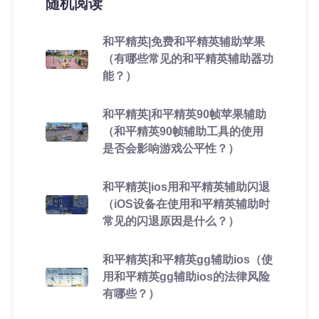
随机阅读
和平精英|免费和平精英辅助苹果
（有哪些常见的和平精英辅助器功
能？）
和平精英|和平精英90帧苹果辅助
（和平精英90帧辅助工具的使用
是否会影响游戏公平性？）
和平精英|ios用和平精英辅助闪退
（iOS设备在使用和平精英辅助时
常见的闪退原因是什么？）
和平精英|和平精英gg辅助ios（使
用和平精英gg辅助ios的法律风险
有哪些？）