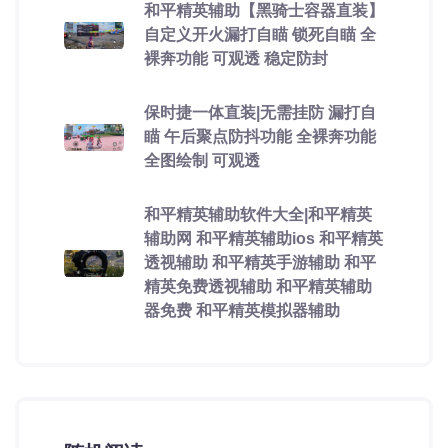
和平精英辅助【黑骑士容器直装】
自定义开火漏打自瞄 锁死自瞄 全
裸奔功能 可观透 稳定防封
保时捷一体直装|无需挂防 漏打自
瞄 午后聚点防抖功能 全裸奔功能
全图绘制 可观透
和平精英辅助软件大全|和平精英
辅助网 和平精英辅助ios 和平精英
透视辅助 和平精英手游辅助 和平
精英免费透视辅助 和平精英辅助
器免费 和平精英模拟器辅助